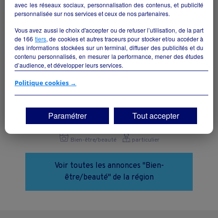
avec les réseaux sociaux, personnalisation des contenus, et publicité
personnalisée sur nos services et ceux de nos partenaires.
Vous avez aussi le choix d'accepter ou de refuser l’utilisation, de la part
de
166
tiers
, de cookies et autres traceurs pour stocker et/ou accéder à
des informations stockées sur un terminal, diffuser des publicités et du
contenu personnalisés, en mesurer la performance, mener des études
d’audience, et développer leurs services.
Si vous continuez sans accepter, les fonctionnalités liées à la
Politique cookies →
personnalisation des contenus et des publicités seront désactivées sur
TF1 Info. Les contenus et les publicités présentés ne seront pas liés à
Centre de bien être - SPA -
vos centres d'intérêt. Seuls les
cookies/traceurs techniques
seront
Paramétrer
Tout accepter
déposés et lus sur votre terminal.
Quimper - 29000
Vous pouvez exprimer vos choix en cliquant sur "Tout accepter",
Bien-être/beauté
particulier
"Continuer sans accepter" ou "Paramétrer", et les modifier à tout
moment en cliquant sur le lien "Paramétrez vos choix" situé en bas de
page.
Voir toutes les annonces "Bien-
être/beauté" de la région