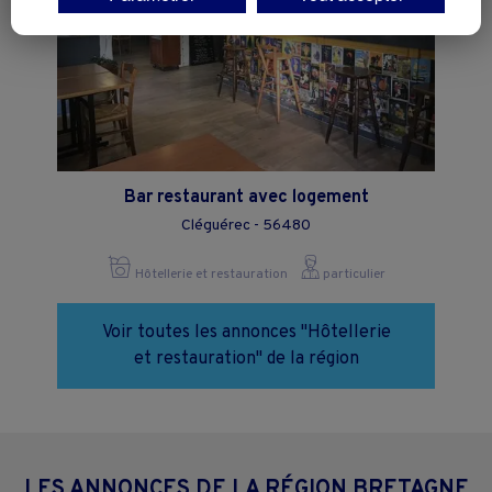
Vous pouvez exprimer vos choix en cliquant sur "Tout accepter",
"Continuer sans accepter" ou "Paramétrer", et les modifier à tout
moment en cliquant sur le lien "Paramétrez vos choix" situé en bas de
page.
Bar restaurant avec logement
Cléguérec - 56480
Hôtellerie et restauration
particulier
Voir toutes les annonces "Hôtellerie
et restauration" de la région
LES ANNONCES DE LA RÉGION BRETAGNE