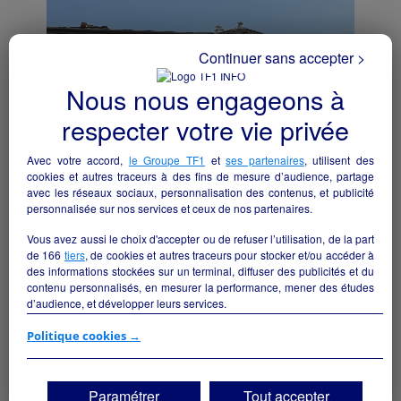
Continuer sans accepter >
Nous nous engageons à
respecter votre vie privée
Avec votre accord,
le Groupe TF1
et
ses partenaires
, utilisent des
cookies et autres traceurs à des fins de mesure d’audience, partage
avec les réseaux sociaux, personnalisation des contenus, et publicité
personnalisée sur nos services et ceux de nos partenaires.
Location cellule commerciale
Vous avez aussi le choix d'accepter ou de refuser l’utilisation, de la part
de
166
tiers
, de cookies et autres traceurs pour stocker et/ou accéder à
Val-Couesnon - 35560
des informations stockées sur un terminal, diffuser des publicités et du
contenu personnalisés, en mesurer la performance, mener des études
Hôtellerie et restauration
collectivite
d’audience, et développer leurs services.
Si vous continuez sans accepter, les fonctionnalités liées à la
Politique cookies →
personnalisation des contenus et des publicités seront désactivées sur
TF1 Info. Les contenus et les publicités présentés ne seront pas liés à
vos centres d'intérêt. Seuls les
cookies/traceurs techniques
seront
Paramétrer
Tout accepter
déposés et lus sur votre terminal.