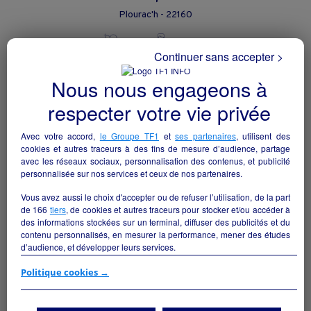
Plourac'h - 22160
Autres
particulier
Continuer sans accepter >
Nous nous engageons à
respecter votre vie privée
Avec votre accord,
le Groupe TF1
et
ses partenaires
, utilisent des
cookies et autres traceurs à des fins de mesure d’audience, partage
avec les réseaux sociaux, personnalisation des contenus, et publicité
personnalisée sur nos services et ceux de nos partenaires.
Vous avez aussi le choix d'accepter ou de refuser l’utilisation, de la part
de
166
tiers
, de cookies et autres traceurs pour stocker et/ou accéder à
des informations stockées sur un terminal, diffuser des publicités et du
contenu personnalisés, en mesurer la performance, mener des études
d’audience, et développer leurs services.
Commerce de Saint-Jean-sur-Couesnon
Rives-du-Couesnon - 35140
Si vous continuez sans accepter, les fonctionnalités liées à la
Politique cookies →
personnalisation des contenus et des publicités seront désactivées sur
TF1 Info. Les contenus et les publicités présentés ne seront pas liés à
Autres
collectivite
vos centres d'intérêt. Seuls les
cookies/traceurs techniques
seront