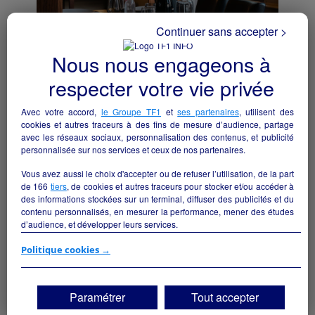
Continuer sans accepter >
Nous nous engageons à
respecter votre vie privée
Une opportunité rare pour donner une
seconde vie à un établissement
emblématique au cœur de la Sologne.
Avec votre accord,
le Groupe TF1
et
ses partenaires
, utilisent des
cookies et autres traceurs à des fins de mesure d’audience, partage
Brinon-sur-Sauldre - 18410
avec les réseaux sociaux, personnalisation des contenus, et publicité
personnalisée sur nos services et ceux de nos partenaires.
Hôtellerie et restauration
particulier
Vous avez aussi le choix d'accepter ou de refuser l’utilisation, de la part
de
166
tiers
, de cookies et autres traceurs pour stocker et/ou accéder à
des informations stockées sur un terminal, diffuser des publicités et du
contenu personnalisés, en mesurer la performance, mener des études
d’audience, et développer leurs services.
Si vous continuez sans accepter, les fonctionnalités liées à la
Politique cookies →
personnalisation des contenus et des publicités seront désactivées sur
TF1 Info. Les contenus et les publicités présentés ne seront pas liés à
vos centres d'intérêt. Seuls les
cookies/traceurs techniques
seront
Paramétrer
Tout accepter
déposés et lus sur votre terminal.