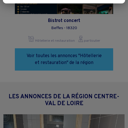
Vous pouvez exprimer vos choix en cliquant sur "Tout accepter",
"Continuer sans accepter" ou "Paramétrer", et les modifier à tout
moment en cliquant sur le lien "Paramétrez vos choix" situé en bas de
page.
Bistrot concert
Beffes - 18320
Hôtellerie et restauration
particulier
Voir toutes les annonces "Hôtellerie
et restauration" de la région
LES ANNONCES DE LA RÉGION CENTRE-
VAL DE LOIRE