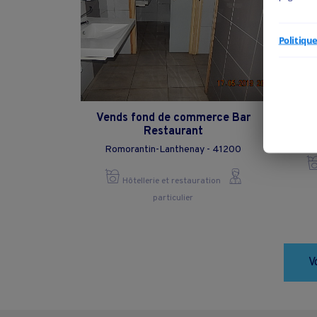
Politiqu
Vends fond de commerce Bar
Restaurant
Romorantin-Lanthenay - 41200
Hôtellerie et restauration
particulier
V