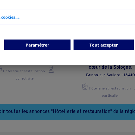
e cookies →
Paramétrer
Tout accepter
BAR-RESTAURANT
Une opportunité rare po
donner une seconde vie à
Sainte-Lizaigne - 36260
établissement emblématiq
cœur de la Sologne.
Hôtellerie et restauration
Brinon-sur-Sauldre - 18410
collectivite
Hôtellerie et restauration
particulier
oir toutes les annonces "Hôtellerie et restauration" de la régi