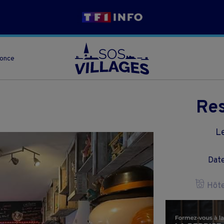
nonce
Res
Le
Date
Hôtel