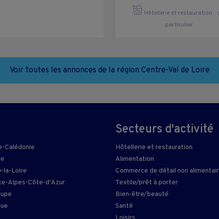
Hôtellerie et restauration
particulier
Voir toutes les annonces de la région Centre-Val de Loire
Secteurs d'activité
e-Calédonie
Hôtellerie et restauration
ie
Alimentation
-la-Loire
Commerce de détail non alimentai
e-Alpes-Côte-d'Azur
Textile/prêt à porter
oupe
Bien-être/beauté
que
Santé
Loisirs