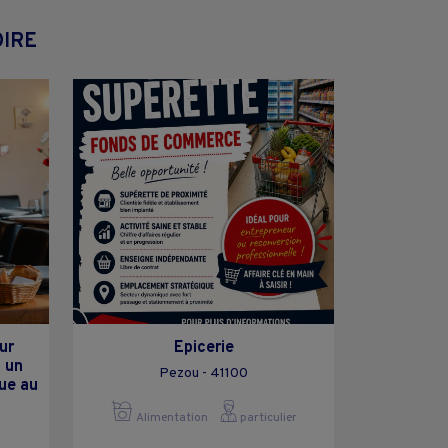
OIRE
ur
Epicerie
 un
Pezou - 41100
ue au
Alimentation
particulier