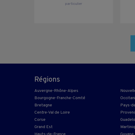
particulier
Régions
Auvergne-Rhône-Alpes
Nouvell
Bourgogne-Franche-Comté
Occitan
Bretagne
Pays-de
Centre-Val de Loire
Provenc
Corse
Guadel
Grand Est
Martini
Hauts-de-France
Guyane