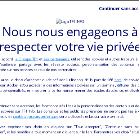
Continuer sans acc
Nous nous engageons à
respecter votre vie privé
e accord,
le Groupe TF1
et
ses partenaires
, utilisent des cookies et autres traceurs à
audience, partage avec les réseaux sociaux, personnalisation des contenus, et
sée sur nos services et ceux de nos partenaires.
aussi le choix d'accepter ou de refuser l’utilisation, de la part de
166
tiers
, de cooki
our stocker et/ou accéder à des informations stockées sur un terminal, diffuser des p
u personnalisés, en mesurer la performance, mener des études d’audience, et dével
HÔTELLERIE ET RESTAURATION" DE LA REGI
ntinuez sans accepter, les fonctionnalités liées à la personnalisation des contenus et de
activées sur TF1 Info. Les contenus et les publicités présentés ne seront pas liés à 
Seuls les
cookies/traceurs techniques
seront déposés et lus sur votre terminal.
vez exprimer vos choix en cliquant sur "Tout accepter", "Continuer sans ac
r", et les modifier à tout moment en cliquant sur le lien "Paramétrez vos choix" situ