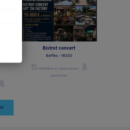
ur
Bistrot concert
 un
Beffes - 18320
ue au
Hôtellerie et restauration
particulier
on