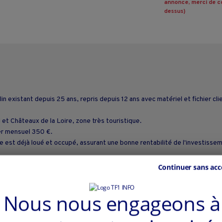
annonce, merci de co
dessus)
 existant depuis 25 ans, repris depuis 12 ans avec matériel et fichier clie
 et Châteaux de la Loire, zone très touristique.
yer mensuel 350 €.
ge est déjà loué et occupé, assurant une bonne rentabilité de l'investisse
Continuer sans acc
Nous nous engageons à