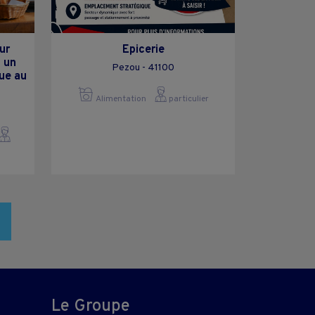
ur
Epicerie
 un
Pezou - 41100
ue au
Alimentation
particulier
Le Groupe