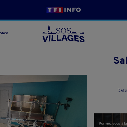
nonce
Sa
Date