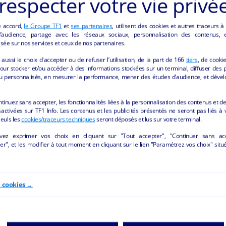
respecter votre vie privé
e accord,
le Groupe TF1
et
ses partenaires
, utilisent des cookies et autres traceurs à
audience, partage avec les réseaux sociaux, personnalisation des contenus, et
sée sur nos services et ceux de nos partenaires.
ANNONCES "AUTRES" DE LA REGION CENTRE-
aussi le choix d'accepter ou de refuser l’utilisation, de la part de
166
tiers
, de cooki
our stocker et/ou accéder à des informations stockées sur un terminal, diffuser des p
u personnalisés, en mesurer la performance, mener des études d’audience, et dével
ntinuez sans accepter, les fonctionnalités liées à la personnalisation des contenus et de
activées sur TF1 Info. Les contenus et les publicités présentés ne seront pas liés à 
Seuls les
cookies/traceurs techniques
seront déposés et lus sur votre terminal.
vez exprimer vos choix en cliquant sur "Tout accepter", "Continuer sans ac
r", et les modifier à tout moment en cliquant sur le lien "Paramétrez vos choix" situ
e cookies →
nte Plomberie chauffage
EPICERIE, TABAC, FDJ - L
traitement de l’eau
Saint-Cyr-en-Val - 45590
Châteauroux - 36000