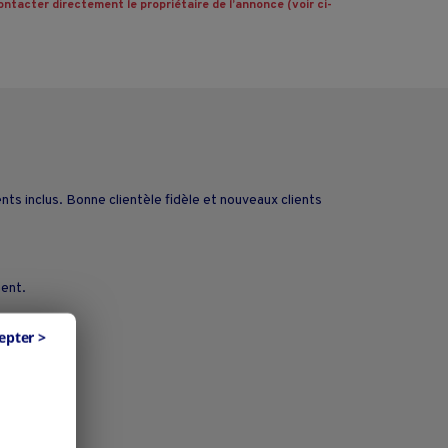
ntacter directement le propriétaire de l’annonce (voir ci-
nts inclus. Bonne clientèle fidèle et nouveaux clients
ment.
epter >