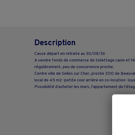
Description
Cause départ en retraite au 30/09/26
A vendre fonds de commerce de toilettage canin et félin
régulièrement, peu de concurrence proche.
Centre ville de Selles sur Cher, proche ZOO de Beauval
local de 45 m2 -petite cour arrière en co-location- lo
Possibilité d'acheter les murs, l'appartement de l'éta