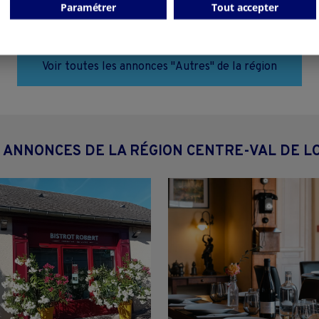
Paramétrer
Tout accepter
Autres
collectivite
Autres
particulier
Voir toutes les annonces "Autres" de la région
 ANNONCES DE LA RÉGION CENTRE-VAL DE L