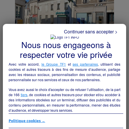
Continuer sans accepter >
Nous nous engageons à
respecter votre vie privée
pharmacie
Avec votre accord,
le Groupe TF1
et
ses partenaires
, utilisent des
Savigny-sur-Braye - 41360
cookies et autres traceurs à des fins de mesure d’audience, partage
avec les réseaux sociaux, personnalisation des contenus, et publicité
Santé
particulier
personnalisée sur nos services et ceux de nos partenaires.
Vous avez aussi le choix d'accepter ou de refuser l’utilisation, de la part
Voir toutes les annonces "Santé" de la
de
166
tiers
, de cookies et autres traceurs pour stocker et/ou accéder à
des informations stockées sur un terminal, diffuser des publicités et du
région
contenu personnalisés, en mesurer la performance, mener des études
d’audience, et développer leurs services.
Si vous continuez sans accepter, les fonctionnalités liées à la
Politique cookies →
personnalisation des contenus et des publicités seront désactivées sur