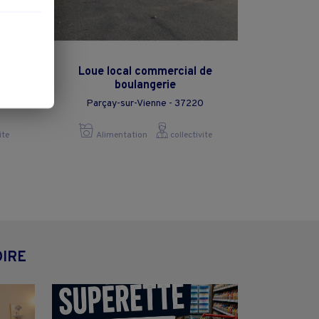
t de
Loue local commercial de
boulangerie
Parçay-sur-Vienne - 37220
ite
Alimentation
collectivite
OIRE