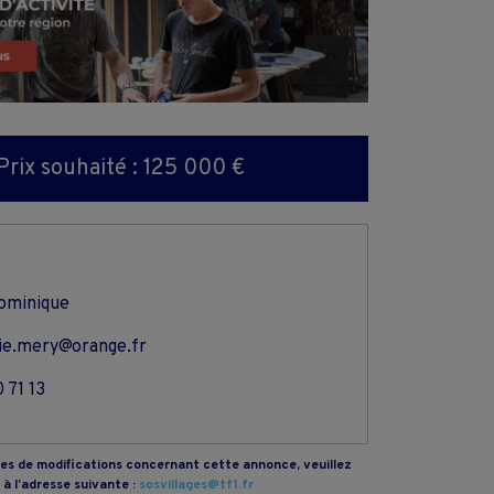
Prix souhaité : 125 000 €
ominique
ie.mery@orange.fr
 71 13
s de modifications concernant cette annonce, veuillez
à l’adresse suivante :
sosvillages@tf1.fr