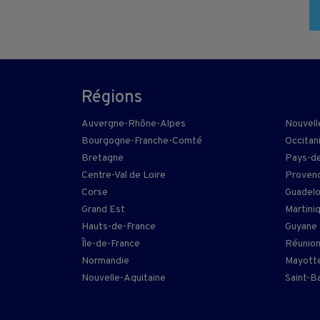
Régions
Auvergne-Rhône-Alpes
Nouvell
Bourgogne-Franche-Comté
Occitan
Bretagne
Pays-de
Centre-Val de Loire
Provenc
Corse
Guadel
Grand Est
Martini
Hauts-de-France
Guyane
Île-de-France
Réunio
Normandie
Mayott
Nouvelle-Aquitaine
Saint-B