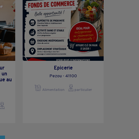
ur
Epicerie
 un
Pezou - 41100
ue au
Alimentation
particulier