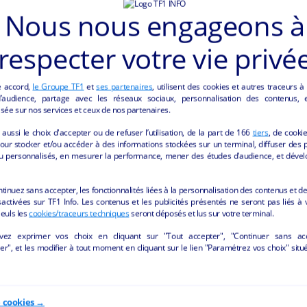
Nous nous engageons à
respecter votre vie privé
e accord,
le Groupe TF1
et
ses partenaires
, utilisent des cookies et autres traceurs à
audience, partage avec les réseaux sociaux, personnalisation des contenus, et
sée sur nos services et ceux de nos partenaires.
aussi le choix d'accepter ou de refuser l’utilisation, de la part de
166
tiers
, de cooki
our stocker et/ou accéder à des informations stockées sur un terminal, diffuser des p
u personnalisés, en mesurer la performance, mener des études d’audience, et dével
ONCES "ALIMENTATION" DE LA REGION CENT
ntinuez sans accepter, les fonctionnalités liées à la personnalisation des contenus et de
activées sur TF1 Info. Les contenus et les publicités présentés ne seront pas liés à 
Seuls les
cookies/traceurs techniques
seront déposés et lus sur votre terminal.
vez exprimer vos choix en cliquant sur "Tout accepter", "Continuer sans ac
r", et les modifier à tout moment en cliquant sur le lien "Paramétrez vos choix" situ
e cookies →