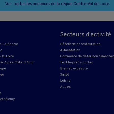
Voir toutes les annonces de la région Centre-Val de Loire
Secteurs d'activité
e-Calédonie
Hôtellerie et restauration
ie
Alimentation
-la-Loire
Commerce de détail non alimentai
e-Alpes-Côte-d'Azur
Textile/prêt à porter
oupe
Bien-être/beauté
que
Santé
Loisirs
n
Autres
e
arthélemy