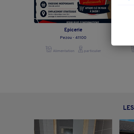
Epicerie
Pezou - 41100
Alimentation
particulier
LES