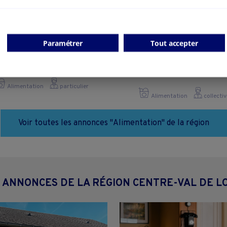
Paramétrer
Tout accepter
boulangerie
EPICERIE-TRAITEUR -dépo
pain- multiservice
Clion - 36700
Vouzeron - 18330
Alimentation
particulier
Alimentation
collectiv
Voir toutes les annonces "Alimentation" de la région
 ANNONCES DE LA RÉGION CENTRE-VAL DE L