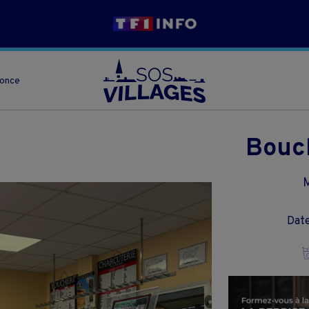
nonce
Bouch
M
Date