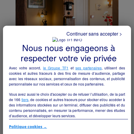
Continuer sans accepter >
Nous nous engageons à
respecter votre vie privée
Avec votre accord,
le Groupe TF1
et
ses partenaires
, utilisent des
cookies et autres traceurs à des fins de mesure d’audience, partage
Une opportunité rare pour donner une
avec les réseaux sociaux, personnalisation des contenus, et publicité
seconde vie à un établissement
personnalisée sur nos services et ceux de nos partenaires.
emblématique au cœur de la Sologne.
Vous avez aussi le choix d'accepter ou de refuser l’utilisation, de la part
Brinon-sur-Sauldre - 18410
de
166
tiers
, de cookies et autres traceurs pour stocker et/ou accéder à
des informations stockées sur un terminal, diffuser des publicités et du
Hôtellerie et restauration
particulier
contenu personnalisés, en mesurer la performance, mener des études
d’audience, et développer leurs services.
Si vous continuez sans accepter, les fonctionnalités liées à la
Politique cookies →
personnalisation des contenus et des publicités seront désactivées sur