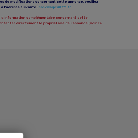
s de modifications concernant cette annonce, veuillez
à l’adresse suivante :
sosvillages@tf1.fr
 d’information complémentaire concernant cette
ntacter directement le propriétaire de l’annonce (voir ci-
.