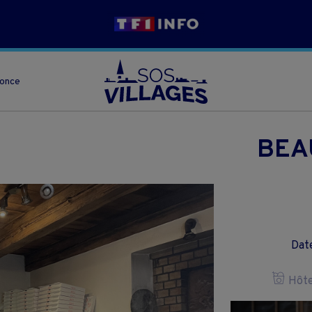
nonce
BEA
Date
Hôtel