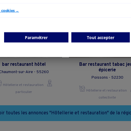
e cookies →
Paramétrer
Tout accepter
bar restaurant hôtel
Bar restaurant tabac je
épicerie
Chaumont-sur-Aire - 55260
Poissons - 52230
Hôtellerie et restauration
Hôtellerie et restauration
particulier
collectivite
oir toutes les annonces "Hôtellerie et restauration" de la régi