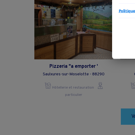
Politiqu
Pizzeria "a emporter '
Saulxures-sur-Moselotte - 88290
Hôtellerie et restauration
particulier
V