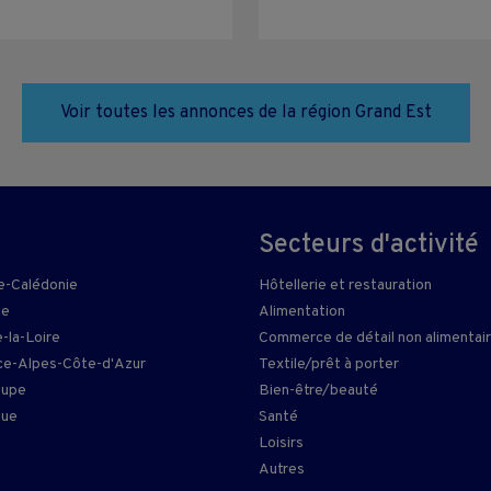
Voir toutes les annonces de la région Grand Est
Secteurs d'activité
e-Calédonie
Hôtellerie et restauration
ie
Alimentation
-la-Loire
Commerce de détail non alimentai
e-Alpes-Côte-d'Azur
Textile/prêt à porter
oupe
Bien-être/beauté
que
Santé
Loisirs
n
Autres