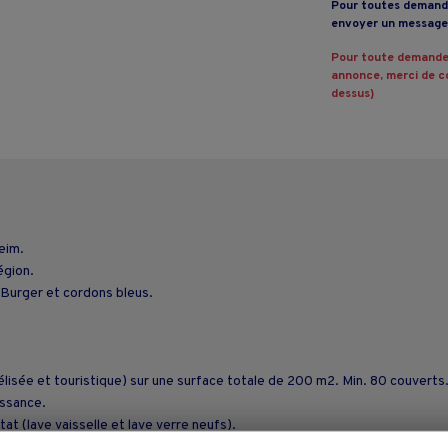
Pour toutes demande
envoyer un message 
Pour toute demande
annonce, merci de co
dessus)
eim.
égion.
, Burger et cordons bleus.
délisée et touristique) sur une surface totale de 200 m2. Min. 80 couverts
issance.
t (lave vaisselle et lave verre neufs).