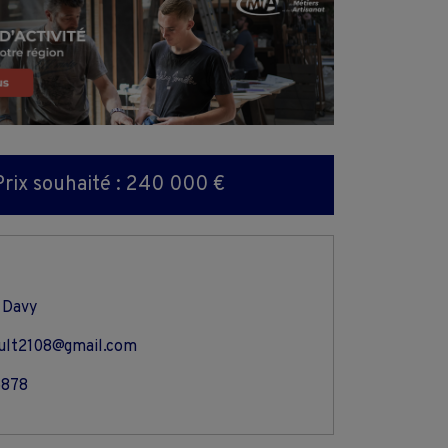
Prix souhaité : 240 000 €
 Davy
ault2108@gmail.com
6878