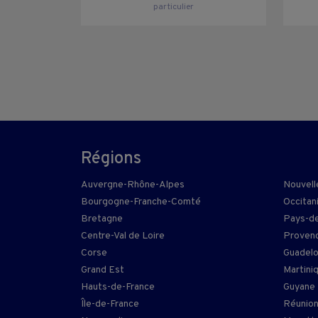
particulier
Régions
Auvergne-Rhône-Alpes
Nouvell
Bourgogne-Franche-Comté
Occitan
Bretagne
Pays-de
Centre-Val de Loire
Provenc
Corse
Guadel
Grand Est
Martini
Hauts-de-France
Guyane
Île-de-France
Réunio