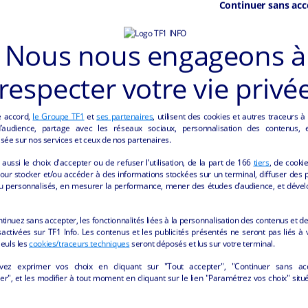
Continuer sans acc
tement de fonction de type F4 au dessus du restaurant.
t idéalement située entre, à l´Est, Colmar et Sélestat et la frontière al
Nous nous engageons à
on Europa-Park (5 millions de visiteurs) situé à une demi heure est un po
respecter votre vie privé
e accord,
le Groupe TF1
et
ses partenaires
, utilisent des cookies et autres traceurs à
audience, partage avec les réseaux sociaux, personnalisation des contenus, et
sée sur nos services et ceux de nos partenaires.
aussi le choix d'accepter ou de refuser l’utilisation, de la part de
166
tiers
, de cooki
our stocker et/ou accéder à des informations stockées sur un terminal, diffuser des p
u personnalisés, en mesurer la performance, mener des études d’audience, et dével
ntinuez sans accepter, les fonctionnalités liées à la personnalisation des contenus et de
activées sur TF1 Info. Les contenus et les publicités présentés ne seront pas liés à 
Seuls les
cookies/traceurs techniques
seront déposés et lus sur votre terminal.
CES "HÔTELLERIE ET RESTAURATION" DE LA
vez exprimer vos choix en cliquant sur "Tout accepter", "Continuer sans ac
r", et les modifier à tout moment en cliquant sur le lien "Paramétrez vos choix" situ