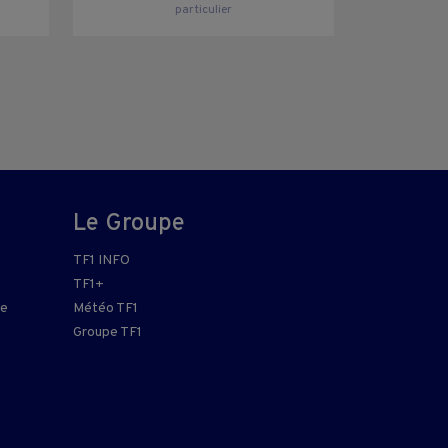
particulier
Le Groupe
TF1 INFO
TF1+
re
Météo TF1
Groupe TF1