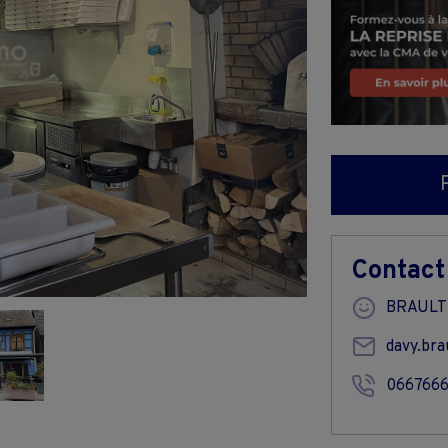
Contact
BRAULT
davy.br
066766