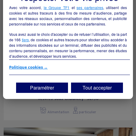
Avec votre accord,
le Groupe TF1
et
ses partenaires
, utilisent des
cookies et autres traceurs à des fins de mesure d’audience, partage
avec les réseaux sociaux, personnalisation des contenus, et publicité
personnalisée sur nos services et ceux de nos partenaires.
Vous avez aussi le choix d'accepter ou de refuser l’utilisation, de la part
de
166
tiers
, de cookies et autres traceurs pour stocker et/ou accéder à
des informations stockées sur un terminal, diffuser des publicités et du
contenu personnalisés, en mesurer la performance, mener des études
d’audience, et développer leurs services.
Si vous continuez sans accepter, les fonctionnalités liées à la
Politique cookies →
personnalisation des contenus et des publicités seront désactivées sur
TF1 Info. Les contenus et les publicités présentés ne seront pas liés à
vos centres d'intérêt. Seuls les
cookies/traceurs techniques
seront
Paramétrer
Tout accepter
déposés et lus sur votre terminal.
Vente ambulante de fromage
Vous pouvez exprimer vos choix en cliquant sur "Tout accepter",
Vesvres-sous-Chalancey - 52190
"Continuer sans accepter" ou "Paramétrer", et les modifier à tout
moment en cliquant sur le lien "Paramétrez vos choix" situé en bas de
Alimentation
particulier
page.