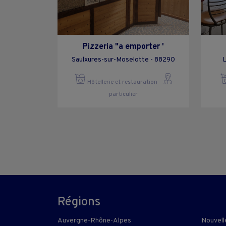
Pizzeria "a emporter '
Saulxures-sur-Moselotte - 88290
L
Hôtellerie et restauration
particulier
Régions
Auvergne-Rhône-Alpes
Nouvell