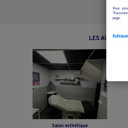
Vous pou
"Paramétre
page.
Politiqu
LES AUTRES 
Salon esthétique