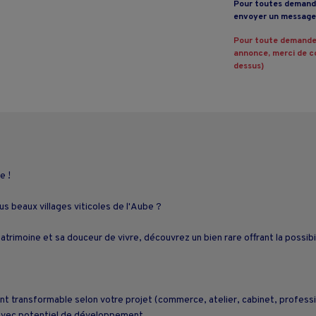
Pour toutes demande
envoyer un message 
Pour toute demande
annonce, merci de co
dessus)
e !
us beaux villages viticoles de l'Aube ?
rimoine et sa douceur de vivre, découvrez un bien rare offrant la possibil
;
ent transformable selon votre projet (commerce, atelier, cabinet, professio
 avec potentiel de développement