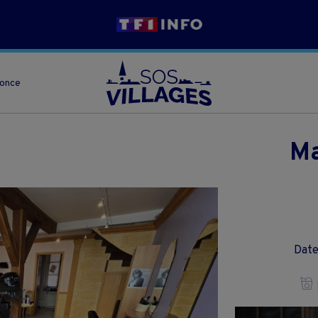
nonce
Ma
Date