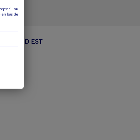
cepter" ou
é en bas de
ON GRAND EST