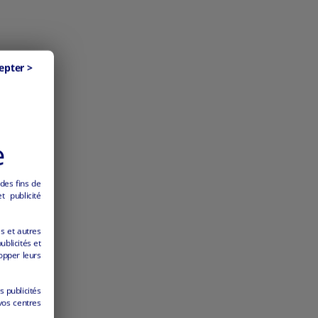
epter >
e
 des fins de
 publicité
es et autres
ublicités et
opper leurs
s publicités
vos centres