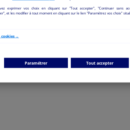
vez exprimer vos choix en cliquant sur "Tout accepter", "Continuer sans ac
r", et les modifier à tout moment en cliquant sur le lien "Paramétrez vos choix" situ
e cookies →
ANNONCES "BIEN-ÊTRE/BEAUTÉ" DE LA REGI
Paramétrer
Tout accepter