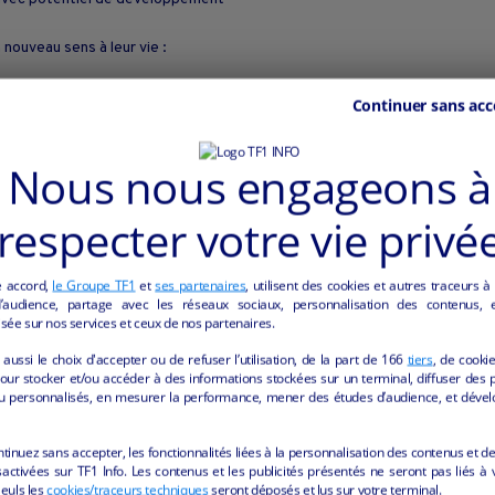
nouveau sens à leur vie :
Continuer sans acc
Nous nous engageons à
tionnelle des Riceys.
respecter votre vie privé
champenois
e accord,
le Groupe TF1
et
ses partenaires
, utilisent des cookies et autres traceurs à
forêts et patrimoine historique
audience, partage avec les réseaux sociaux, personnalisation des contenus, et
t à moins d'une heure de Troyes.
sée sur nos services et ceux de nos partenaires.
aussi le choix d'accepter ou de refuser l’utilisation, de la part de
166
tiers
, de cooki
 et ceux qui souhaitent concilier qualité de vie et projet professionnel.
our stocker et/ou accéder à des informations stockées sur un terminal, diffuser des p
u personnalisés, en mesurer la performance, mener des études d’audience, et dével
ntinuez sans accepter, les fonctionnalités liées à la personnalisation des contenus et de
activées sur TF1 Info. Les contenus et les publicités présentés ne seront pas liés à 
Seuls les
cookies/traceurs techniques
seront déposés et lus sur votre terminal.