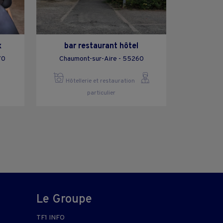
x
bar restaurant hôtel
70
Chaumont-sur-Aire - 55260
Hôtellerie et restauration
particulier
Le Groupe
TF1 INFO