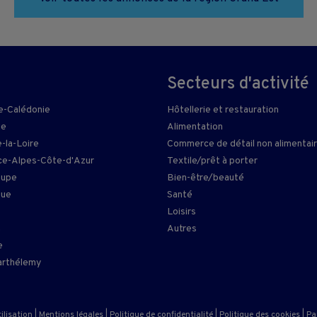
Secteurs d'activité
e-Calédonie
Hôtellerie et restauration
ie
Alimentation
-la-Loire
Commerce de détail non alimentai
e-Alpes-Côte-d'Azur
Textile/prêt à porter
oupe
Bien-être/beauté
que
Santé
Loisirs
n
Autres
e
arthélemy
ilisation
|
Mentions légales
|
Politique de confidentialité
|
Politique des cookies
|
Pa