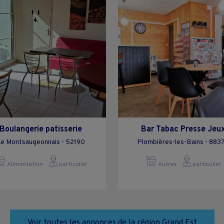
Boulangerie patisserie
Bar Tabac Presse Jeu
e Montsaugeonnais - 52190
Plombières-les-Bains - 883
Alimentation
particulier
Autres
particulier
Voir toutes les annonces de la région Grand Est