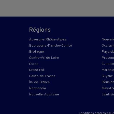
Régions
Auvergne-Rhône-Alpes
Nouvell
Bourgogne-Franche-Comté
Occitan
Bretagne
Pays-de
Centre-Val de Loire
Provenc
Corse
Guadel
Grand Est
Martini
Hauts-de-France
Guyane
Île-de-France
Réunio
Normandie
Mayott
Nouvelle-Aquitaine
Saint-B
Conditions générales d'ut