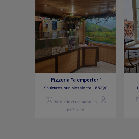
Pizzeria "a emporter '
Saulxures-sur-Moselotte - 88290
L
Hôtellerie et restauration
particulier