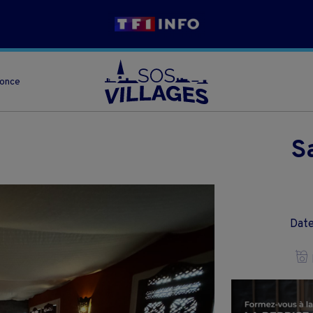
nonce
S
Date