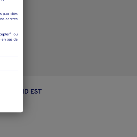
s publicités
vos centres
cepter" ou
é en bas de
ON GRAND EST