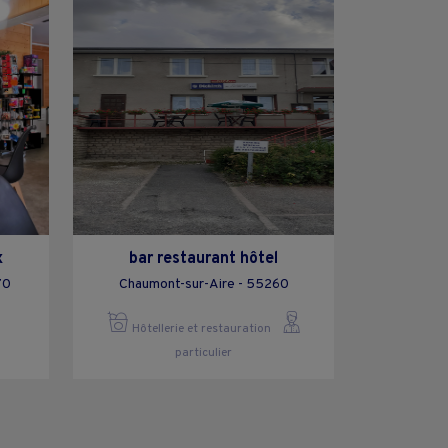
x
bar restaurant hôtel
70
Chaumont-sur-Aire - 55260
Hôtellerie et restauration
particulier