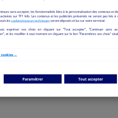
ntinuez sans accepter, les fonctionnalités liées à la personnalisation des contenus et de
iser une visite, merci de nous contacter.
activées sur TF1 Info. Les contenus et les publicités présentés ne seront pas liés à 
Seuls les
cookies/traceurs techniques
seront déposés et lus sur votre terminal.
vez exprimer vos choix en cliquant sur "Tout accepter", "Continuer sans ac
r", et les modifier à tout moment en cliquant sur le lien "Paramétrez vos choix" situ
e cookies →
ANNONCES "BIEN-ÊTRE/BEAUTÉ" DE LA REGI
Paramétrer
Tout accepter