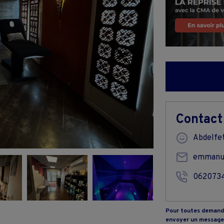
Contact
Abdelfe
emmanue
062073
Pour toutes demande
envoyer un message 