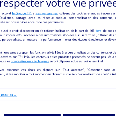
respecter votre vie privé
e accord,
le Groupe TF1
et
ses partenaires
, utilisent des cookies et autres traceurs à
audience, partage avec les réseaux sociaux, personnalisation des contenus, et
sée sur nos services et ceux de nos partenaires.
aussi le choix d'accepter ou de refuser l’utilisation, de la part de
166
tiers
, de cooki
our stocker et/ou accéder à des informations stockées sur un terminal, diffuser des p
u personnalisés, en mesurer la performance, mener des études d’audience, et dével
ES "TEXTILE/PRÊT À PORTER" DE LA REGI
ntinuez sans accepter, les fonctionnalités liées à la personnalisation des contenus et de
activées sur TF1 Info. Les contenus et les publicités présentés ne seront pas liés à 
Seuls les
cookies/traceurs techniques
seront déposés et lus sur votre terminal.
vez exprimer vos choix en cliquant sur "Tout accepter", "Continuer sans ac
r", et les modifier à tout moment en cliquant sur le lien "Paramétrez vos choix" situ
e cookies →