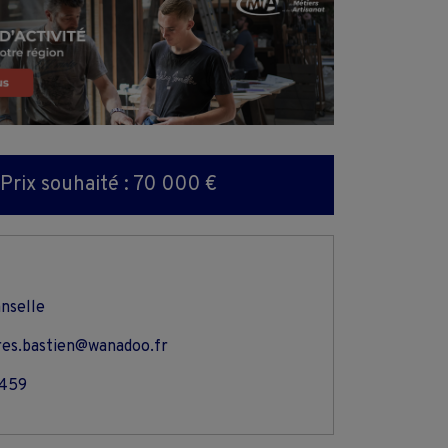
Prix souhaité : 70 000 €
anselle
res.bastien@wanadoo.fr
2459