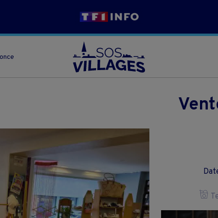
nonce
Vent
Date
Te