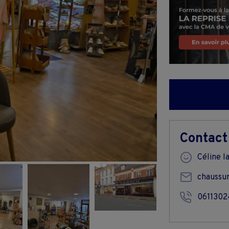
Contact
Céline l
chaussu
061130