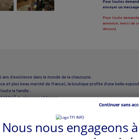
Pour toutes demande
envoyer un message 
Pour toute demande
annonce, merci de co
dessus)
125 ans d'existence dans le monde de la chaussure.
France et plus beau marché de France), la boutique profite d'une belle expos
oute la famille .
 Et 150m² de réserves et bureau.
Continuer sans acc
Nous nous engageons à