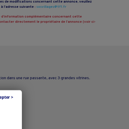
s de modifications concernant cette annonce, veuillez
à l’adresse suivante :
sosvillages@tf1.fr
 d’information complémentaire concernant cette
ntacter directement le propriétaire de l’annonce (voir ci-
ition dans une rue passante, avec 3 grandes vitrines.
epter >