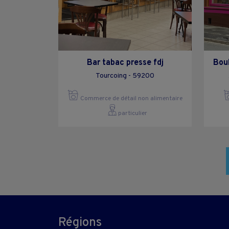
Bar tabac presse fdj
Boul
Tourcoing - 59200
Commerce de détail non alimentaire
particulier
Régions