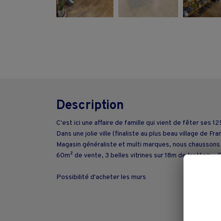
Description
C'est ici une affaire de famille qui vient de fêter ses 
Dans une jolie ville (finaliste au plus beau village de 
Magasin généraliste et multi marques, nous chaussons t
60m² de vente, 3 belles vitrines sur 18m de trottoir...
Possibilité d'acheter les murs