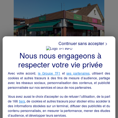
Continuer sans accepter >
Nous nous engageons à
respecter votre vie privée
Fleuriste
Avec votre accord,
le Groupe TF1
et
ses partenaires
, utilisent des
Brie-Comte-Robert - 77170
cookies et autres traceurs à des fins de mesure d’audience, partage
avec les réseaux sociaux, personnalisation des contenus, et publicité
personnalisée sur nos services et ceux de nos partenaires.
Commerce de détail non alimentaire
particulier
Vous avez aussi le choix d'accepter ou de refuser l’utilisation, de la part
de
166
tiers
, de cookies et autres traceurs pour stocker et/ou accéder à
Voir toutes les annonces "Commerce
des informations stockées sur un terminal, diffuser des publicités et du
de détail non alimentaire" de la
contenu personnalisés, en mesurer la performance, mener des études
d’audience, et développer leurs services.
région