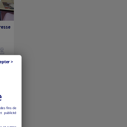
resse
epter >
e
 des fins de
 publicité
es et autres