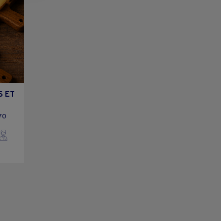
S ET
70