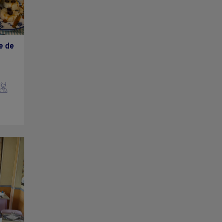
e de
e