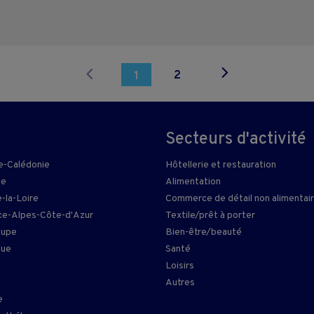
2
1
Secteurs d'activité
e-Calédonie
Hôtellerie et restauration
ie
Alimentation
-la-Loire
Commerce de détail non alimentai
e-Alpes-Côte-d'Azur
Textile/prêt à porter
oupe
Bien-être/beauté
que
Santé
Loisirs
n
Autres
e