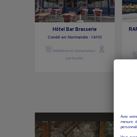
Hôtel Bar Brasserie
RA
Condé-en-Normandie - 14110
Hôtellerie et restauration
particulier
Avec votr
mesure d’
personnali
Vous avez 