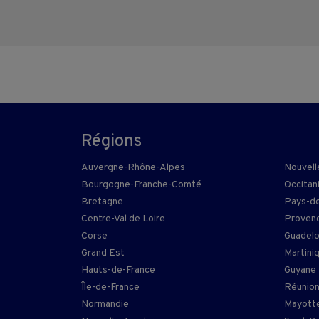
Régions
Auvergne-Rhône-Alpes
Nouvell
Bourgogne-Franche-Comté
Occitan
Bretagne
Pays-de
Centre-Val de Loire
Provenc
Corse
Guadel
Grand Est
Martini
Hauts-de-France
Guyane
Île-de-France
Réunio
Normandie
Mayott