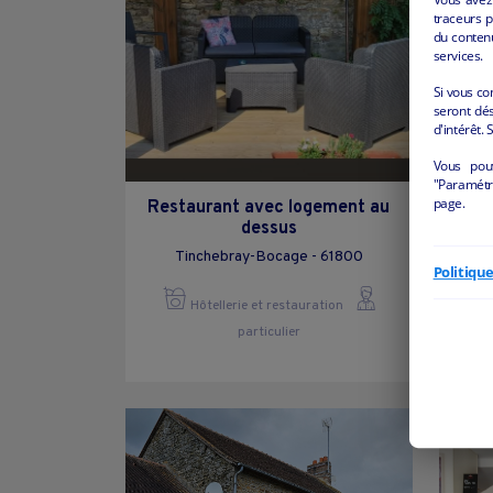
traceurs p
du conten
services.
Si vous co
seront dés
d'intérêt. 
Vous pou
"Paramétre
page.
Restaurant avec logement au
dessus
RES
Tinchebray-Bocage - 61800
Politiqu
Hôtellerie et restauration
particulier