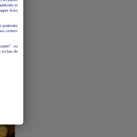
ublicités et
opper leurs
s publicités
vos centres
cepter" ou
é en bas de