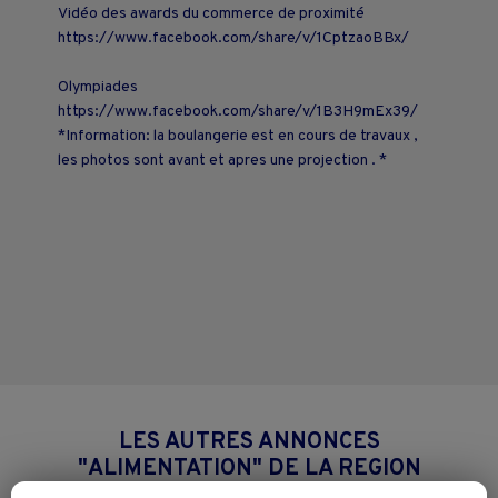
Vidéo des awards du commerce de proximité
https://www.facebook.com/share/v/1CptzaoBBx/
Olympiades
https://www.facebook.com/share/v/1B3H9mEx39/
*Information: la boulangerie est en cours de travaux ,
les photos sont avant et apres une projection . *
LES AUTRES ANNONCES
"ALIMENTATION" DE LA REGION
NORMANDIE