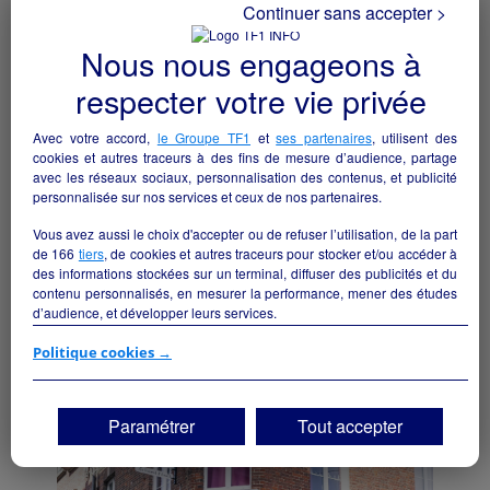
Continuer sans accepter >
Nous nous engageons à
respecter votre vie privée
Avec votre accord,
le Groupe TF1
et
ses partenaires
, utilisent des
cookies et autres traceurs à des fins de mesure d’audience, partage
avec les réseaux sociaux, personnalisation des contenus, et publicité
personnalisée sur nos services et ceux de nos partenaires.
Vous avez aussi le choix d'accepter ou de refuser l’utilisation, de la part
de
166
tiers
, de cookies et autres traceurs pour stocker et/ou accéder à
des informations stockées sur un terminal, diffuser des publicités et du
contenu personnalisés, en mesurer la performance, mener des études
d’audience, et développer leurs services.
Épicerie
Si vous continuez sans accepter, les fonctionnalités liées à la
Politique cookies →
Avranches - 50300
personnalisation des contenus et des publicités seront désactivées sur
TF1 Info. Les contenus et les publicités présentés ne seront pas liés à
vos centres d'intérêt. Seuls les
cookies/traceurs techniques
seront
Alimentation
particulier
Paramétrer
Tout accepter
déposés et lus sur votre terminal.
Vous pouvez exprimer vos choix en cliquant sur "Tout accepter",
"Continuer sans accepter" ou "Paramétrer", et les modifier à tout