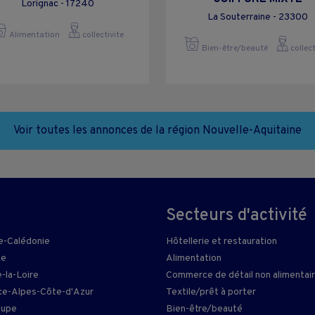
Lorignac - 17240
La Souterraine - 23300
Alimentation
collectivite
Bien-être/beauté
collect
Voir toutes les annonces de la région Nouvelle-Aquitaine
Secteurs d'activité
e-Calédonie
Hôtellerie et restauration
ie
Alimentation
-la-Loire
Commerce de détail non alimentai
e-Alpes-Côte-d'Azur
Textile/prêt à porter
oupe
Bien-être/beauté