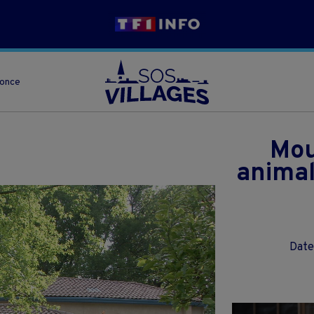
nonce
Mou
animal
Date