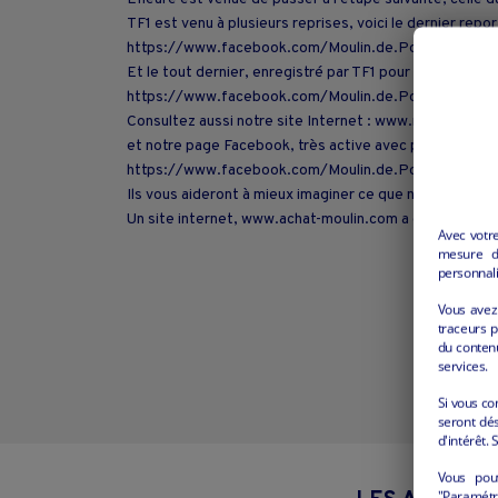
TF1 est venu à plusieurs reprises, voici le dernier repo
https://www.facebook.com/Moulin.de.Poyaller/vi
Et le tout dernier, enregistré par TF1 pour SOS Village
https://www.facebook.com/Moulin.de.Poyaller/vi
Consultez aussi notre site Internet : www.moulin-poya
et notre page Facebook, très active avec plus de 200
https://www.facebook.com/Moulin.de.Poyaller/.
Ils vous aideront à mieux imaginer ce que nous faisons
Un site internet, www.achat-moulin.com a également é
Avec votr
mesure d’
personnali
Vous avez 
traceurs p
du conten
services.
Si vous co
seront dés
d'intérêt. 
Vous pou
"Paramétre