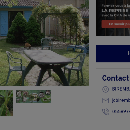
Contact
BIREMBA
jcbirem
055897