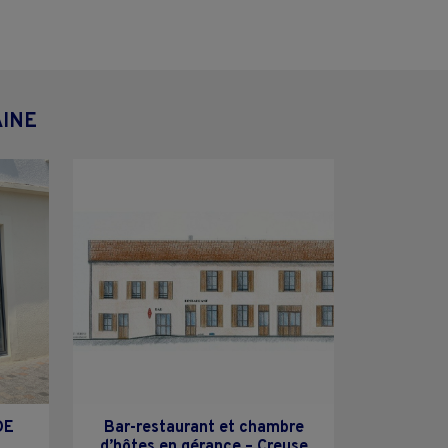
AINE
DE
Bar-restaurant et chambre
d’hôtes en gérance – Creuse