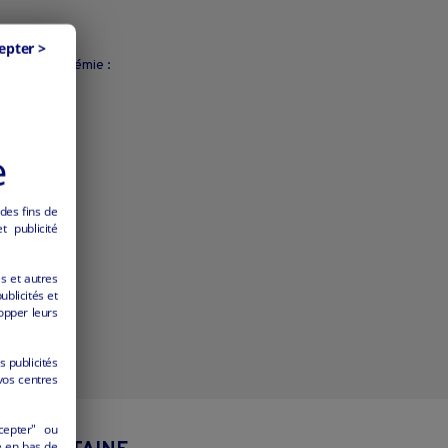
epter >
on de la pandémie :
e
yaller.
.
 des fins de
 publicité
es et autres
ublicités et
opper leurs
s publicités
vos centres
cepter" ou
é en bas de