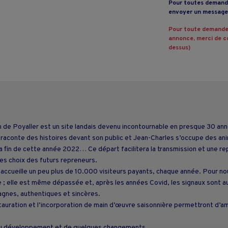
Pour toutes demande
envoyer un message 
Pour toute demande
annonce, merci de co
dessus)
in de Poyaller est un site landais devenu incontournable en presque 30 ann
t raconte des histoires devant son public et Jean-Charles s’occupe des an
a fin de cette année 2022… Ce départ facilitera la transmission et une rep
les choix des futurs repreneurs.
accueille un peu plus de 10.000 visiteurs payants, chaque année. Pour nou
 ; elle est même dépassée et, après les années Covid, les signaux sont au
pagnes, authentiques et sincères.
auration et l’incorporation de main d’œuvre saisonnière permettront d’amél
e du développement et de quelques changements.