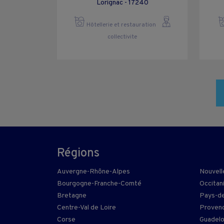
Lorignac - 17240
Hôtellerie et restauration
collectivite
Régions
Auvergne-Rhône-Alpes
Nouvell
Bourgogne-Franche-Comté
Occitan
Bretagne
Pays-de
Centre-Val de Loire
Provenc
Corse
Guadel