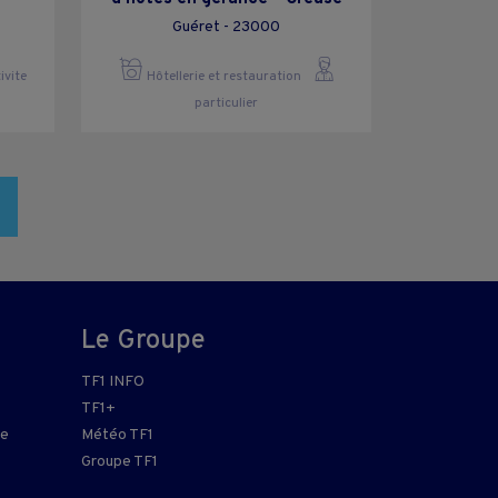
Guéret - 23000
ivite
Hôtellerie et restauration
particulier
Le Groupe
TF1 INFO
TF1+
re
Météo TF1
Groupe TF1