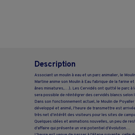
Description
Associant un moulin à eau et un parc animalier, le Moul
Martine anime son Moulin à Eau fabrique de la farine e
ânes miniatures,…). Les Cervidés ont quitté le parc à l
sera possible de réintégrer des cervidés blancs selon 
Dans son fonctionnement actuel, le Moulin de Poyaller 
développé et animé, l’heure de transmettre est arrivée
très net d’intérêt des visiteurs pour les sites de cam
Quelques idées et animations nouvelles, un peu de rest
d’affaire qui présente un vrai potentiel d’évolution…
L’heure est venue de passer à l’étape suivante, cell