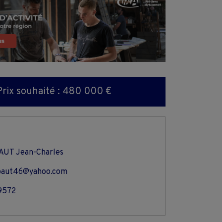
Prix souhaité : 480 000 €
UT Jean-Charles
baut46@yahoo.com
9572