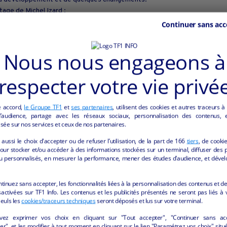
rtage de Michel Izard :
deos/10153130850479247/
Continuer sans acc
 en hiver, diffusé le 1er Mars 2020, malheureusement juste avant l’appariti
deos/595620740987069
Nous nous engageons à
ller.com
.000 abonnés :
respecter votre vie privé
 et quelle pourrait être votre place dans le développement du Moulin de Po
té créé pour présenter plus complètement la vente du Moulin de Poyaller
e accord,
le Groupe TF1
et
ses partenaires
, utilisent des cookies et autres traceurs à
audience, partage avec les réseaux sociaux, personnalisation des contenus, et
sée sur nos services et ceux de nos partenaires.
aussi le choix d'accepter ou de refuser l’utilisation, de la part de
166
tiers
, de cooki
our stocker et/ou accéder à des informations stockées sur un terminal, diffuser des p
u personnalisés, en mesurer la performance, mener des études d’audience, et dével
ntinuez sans accepter, les fonctionnalités liées à la personnalisation des contenus et de
activées sur TF1 Info. Les contenus et les publicités présentés ne seront pas liés à 
Seuls les
cookies/traceurs techniques
seront déposés et lus sur votre terminal.
vez exprimer vos choix en cliquant sur "Tout accepter", "Continuer sans ac
r", et les modifier à tout moment en cliquant sur le lien "Paramétrez vos choix" situ