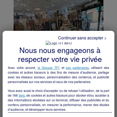
Continuer sans accepter >
Nous nous engageons à
respecter votre vie privée
fond de commerce prêt-à-porter féminin,
Avec votre accord,
le Groupe TF1
et
ses partenaires
, utilisent des
accessoires et bijoux
cookies et autres traceurs à des fins de mesure d’audience, partage
avec les réseaux sociaux, personnalisation des contenus, et publicité
Sarlat-la-Canéda - 24200
personnalisée sur nos services et ceux de nos partenaires.
Textile/prêt à porter
particulier
Vous avez aussi le choix d'accepter ou de refuser l’utilisation, de la part
de
166
tiers
, de cookies et autres traceurs pour stocker et/ou accéder à
des informations stockées sur un terminal, diffuser des publicités et du
Voir toutes les annonces
contenu personnalisés, en mesurer la performance, mener des études
"Textile/prêt à porter" de la région
d’audience, et développer leurs services.