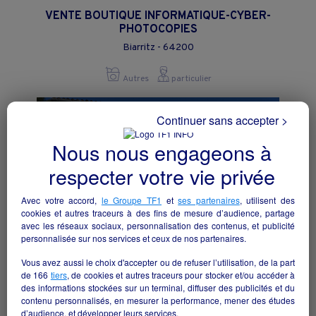
VENTE BOUTIQUE INFORMATIQUE-CYBER-
PHOTOCOPIES
Biarritz - 64200
Autres
particulier
Continuer sans accepter >
Nous nous engageons à
respecter votre vie privée
Avec votre accord,
le Groupe TF1
et
ses partenaires
, utilisent des
cookies et autres traceurs à des fins de mesure d’audience, partage
avec les réseaux sociaux, personnalisation des contenus, et publicité
personnalisée sur nos services et ceux de nos partenaires.
Vous avez aussi le choix d'accepter ou de refuser l’utilisation, de la part
de
166
tiers
, de cookies et autres traceurs pour stocker et/ou accéder à
Pressing / blanchisserie
des informations stockées sur un terminal, diffuser des publicités et du
contenu personnalisés, en mesurer la performance, mener des études
Saint-Ciers-sur-Gironde - 33820
d’audience, et développer leurs services.