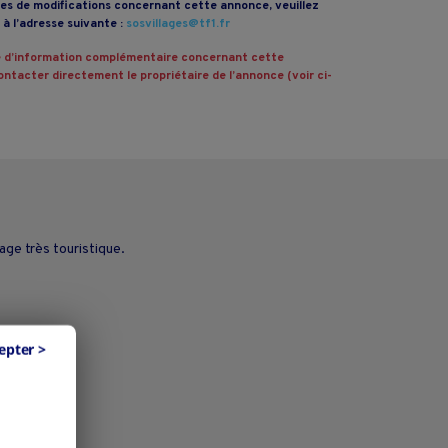
s de modifications concernant cette annonce, veuillez
à l’adresse suivante :
sosvillages@tf1.fr
 d’information complémentaire concernant cette
ntacter directement le propriétaire de l’annonce (voir ci-
age très touristique.
epter >