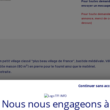
Pour toutes demande
envoyer un message 
Pour toute demande
annonce, merci de co
dessus)
 petit village classé "plus beau village de France", bastide médiévale. Vill
e maison (80 m²) en pierre pour le fournil ainsi que le matériel.
etraite.
Continuer sans acc
Nous nous engageons à