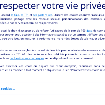
respecter votre vie privé
e accord,
le Groupe TF1
et
ses partenaires
, utilisent des cookies et autres traceurs à
audience, partage avec les réseaux sociaux, personnalisation des contenus, et
ANNONCES "AUTRES" DE LA REGION NOUVEL
sée sur nos services et ceux de nos partenaires.
aussi le choix d'accepter ou de refuser l’utilisation, de la part de
166
tiers
, de cooki
our stocker et/ou accéder à des informations stockées sur un terminal, diffuser des p
u personnalisés, en mesurer la performance, mener des études d’audience, et dével
ntinuez sans accepter, les fonctionnalités liées à la personnalisation des contenus et de
activées sur TF1 Info. Les contenus et les publicités présentés ne seront pas liés à 
Seuls les
cookies/traceurs techniques
seront déposés et lus sur votre terminal.
vez exprimer vos choix en cliquant sur "Tout accepter", "Continuer sans ac
r", et les modifier à tout moment en cliquant sur le lien "Paramétrez vos choix" situ
e cookies →
VENTE BOUTIQUE
Pressing / blanchisseri
INFORMATIQUE-CYBER-
Saint-Ciers-sur-Gironde - 33
PHOTOCOPIES