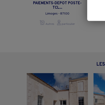
PAIEMENTS-DEPOT POSTE-
TCL...
Limoges - 87100
Autres
particulier
LES