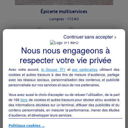
Épicerie multiservices
Lorignac - 17240
Alimentation
collectivite
Continuer sans accepter >
Nous nous engageons à
respecter votre vie privée
Avec votre accord,
le Groupe TF1
et
ses partenaires
, utilisent des
cookies et autres traceurs à des fins de mesure d’audience, partage
avec les réseaux sociaux, personnalisation des contenus, et publicité
personnalisée sur nos services et ceux de nos partenaires.
Vous avez aussi le choix d'accepter ou de refuser l’utilisation, de la part
de
166
tiers
, de cookies et autres traceurs pour stocker et/ou accéder à
des informations stockées sur un terminal, diffuser des publicités et du
contenu personnalisés, en mesurer la performance, mener des études
d’audience, et développer leurs services.
BOULANGERIE-PATISSERIE-SNACKING
Abjat-sur-Bandiat - 24300
Si vous continuez sans accepter, les fonctionnalités liées à la
Politique cookies →