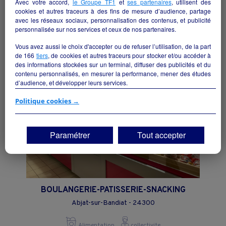
Avec votre accord,
le Groupe TF1
et
ses partenaires
, utilisent des
Épicerie multiservices
cookies et autres traceurs à des fins de mesure d’audience, partage
Lorignac - 17240
avec les réseaux sociaux, personnalisation des contenus, et publicité
personnalisée sur nos services et ceux de nos partenaires.
Alimentation
collectivite
Vous avez aussi le choix d'accepter ou de refuser l’utilisation, de la part
de
166
tiers
, de cookies et autres traceurs pour stocker et/ou accéder à
des informations stockées sur un terminal, diffuser des publicités et du
contenu personnalisés, en mesurer la performance, mener des études
d’audience, et développer leurs services.
Si vous continuez sans accepter, les fonctionnalités liées à la
Politique cookies →
personnalisation des contenus et des publicités seront désactivées sur
TF1 Info. Les contenus et les publicités présentés ne seront pas liés à
vos centres d'intérêt. Seuls les
cookies/traceurs techniques
seront
Paramétrer
Tout accepter
déposés et lus sur votre terminal.
Vous pouvez exprimer vos choix en cliquant sur "Tout accepter",
"Continuer sans accepter" ou "Paramétrer", et les modifier à tout
moment en cliquant sur le lien "Paramétrez vos choix" situé en bas de
page.
BOULANGERIE-PATISSERIE-SNACKING
Abjat-sur-Bandiat - 24300
Alimentation
collectivite