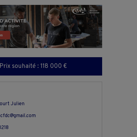
Prix souhaité : 118 000 €
ourt Julien
ncfdc@gmail.com
0218