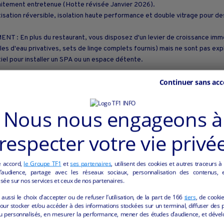
aitement entretenue (Hotte révisée Janvier 2026).
isation réversible, isolation haute performance et double vitrage pour de
En plus du restaurant, vous disposez d'un levier de croissance immé
les d'eau privatives, sets de linge complets fournis) mais ne sont pas expl
tiel pour installer un SPA ou un espace détente.
Continuer sans acc
 Le bail inclut un appartement de 95m² à l'étage (2 chambres + 1 piè
ve. C'est le cadre idéal pour s'installer sereinement avec des enfants.
Nous nous engageons à
respecter votre vie privé
0 visiteurs/an), proximité des vignobles de Cahors et Golf 9 trous à 500m
ce +10%/an).
e accord,
le Groupe TF1
et
ses partenaires
, utilisent des cookies et autres traceurs à
clus), soit 4,6% du CA. (Bail incluant restaurant : 800€/mois + logemen
audience, partage avec les réseaux sociaux, personnalisation des contenus, et
sée sur nos services et ceux de nos partenaires.
édé sans personnel, offrant donc une grande flexibilité de gestion pour un
aussi le choix d'accepter ou de refuser l’utilisation, de la part de
166
tiers
, de cooki
).
our stocker et/ou accéder à des informations stockées sur un terminal, diffuser des p
u personnalisés, en mesurer la performance, mener des études d’audience, et dével