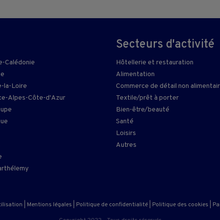
Secteurs d'activité
e-Calédonie
Hôtellerie et restauration
ie
Alimentation
-la-Loire
Commerce de détail non alimentai
e-Alpes-Côte-d'Azur
Textile/prêt à porter
oupe
Bien-être/beauté
que
Santé
Loisirs
n
Autres
e
arthélemy
ilisation
|
Mentions légales
|
Politique de confidentialité
|
Politique des cookies
|
Pa