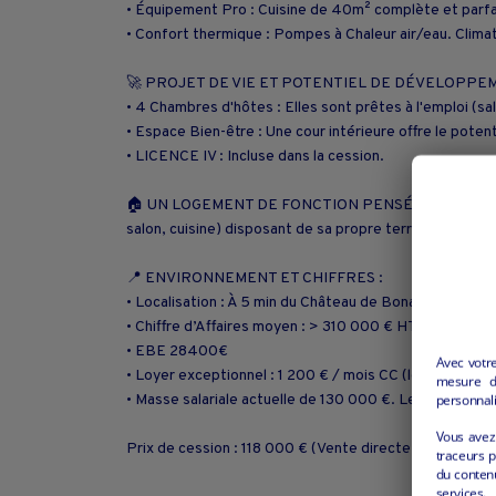
• Équipement Pro : Cuisine de 40m² complète et parf
• Confort thermique : Pompes à Chaleur air/eau. Climat
🚀 PROJET DE VIE ET POTENTIEL DE DÉVELOPPEMENT : 
• 4 Chambres d'hôtes : Elles sont prêtes à l'emploi (sal
• Espace Bien-être : Une cour intérieure offre le poten
• LICENCE IV : Incluse dans la cession.
🏠 UN LOGEMENT DE FONCTION PENSÉ POUR LA FAMILLE :
salon, cuisine) disposant de sa propre terrasse privati
📍 ENVIRONNEMENT ET CHIFFRES :
• Localisation : À 5 min du Château de Bonaguil (70 00
• Chiffre d’Affaires moyen : > 310 000 € HT (croissan
• EBE 28400€
Avec votr
• Loyer exceptionnel : 1 200 € / mois CC (logement in
mesure d’
personnali
• Masse salariale actuelle de 130 000 €. Le fonds est c
Vous avez 
Prix de cession : 118 000 € (Vente directe propriétaire
traceurs p
du conten
services.