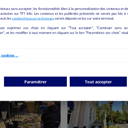
ntinuez sans accepter, les fonctionnalités liées à la personnalisation des contenus et de
activées sur TF1 Info. Les contenus et les publicités présentés ne seront pas liés à 
Seuls les
cookies/traceurs techniques
seront déposés et lus sur votre terminal.
vez exprimer vos choix en cliquant sur "Tout accepter", "Continuer sans ac
r", et les modifier à tout moment en cliquant sur le lien "Paramétrez vos choix" situ
e cookies →
CES "HÔTELLERIE ET RESTAURATION" DE LA
Paramétrer
Tout accepter