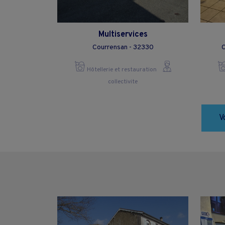
Multiservices
Courrensan - 32330
C
Hôtellerie et restauration
collectivite
V