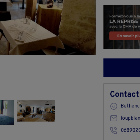
Contact
Bethenc
loupbla
068902