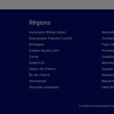
Régions
Auvergne-Rhône-Alpes
Nouvell
Bourgogne-Franche-Comté
Occitan
Bretagne
Pays-de
Centre-Val de Loire
Provenc
Corse
Guadel
Grand Est
Martini
Hauts-de-France
Guyane
Île-de-France
Réunio
Normandie
Mayott
Nouvelle-Aquitaine
Saint-B
Conditions générales d'ut