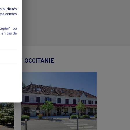
s publicités
vos centres
cepter" ou
é en bas de
 REGION OCCITANIE