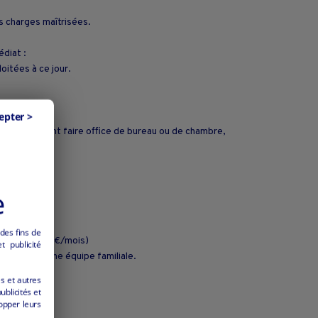
s charges maîtrisées.
diat :
oitées à ce jour.
epter >
ce pouvant faire office de bureau ou de chambre,
e
.
 des fins de
t de 95m² 400€/mois)
 publicité
 couple ou une équipe familiale.
es et autres
ublicités et
opper leurs