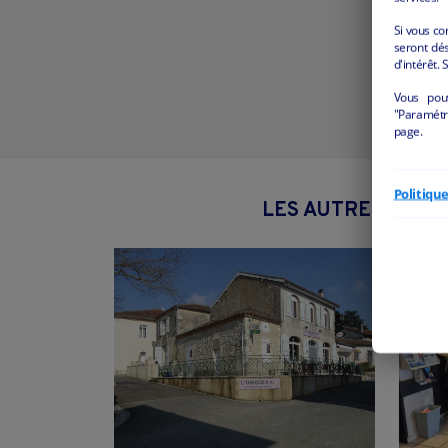
Si vous co
seront dés
d'intérêt. 
Vous pou
"Paramétre
page.
Politiqu
LES AUTRES ANNON