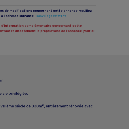
s de modifications concernant cette annonce, veuillez
à l’adresse suivante :
sosvillages@tf1.fr
 d’information complémentaire concernant cette
ntacter directement le propriétaire de l’annonce (voir ci-
c".
 vie privilégiée.
IIème siècle de 330m², entièrement rénovée avec