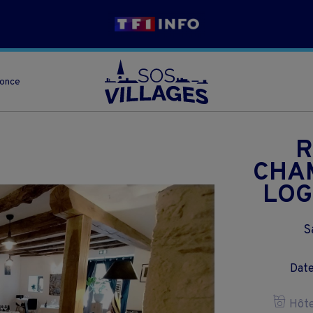
nonce
R
CHA
LOG
S
Date
Hôtel