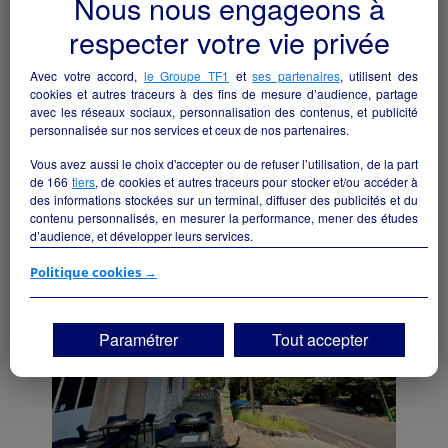
Nous nous engageons à
respecter votre vie privée
Avec votre accord,
le Groupe TF1
et
ses partenaires
, utilisent des
cookies et autres traceurs à des fins de mesure d’audience, partage
avec les réseaux sociaux, personnalisation des contenus, et publicité
Bar Pmu Fdj
personnalisée sur nos services et ceux de nos partenaires.
Cazouls-lès-Béziers - 34370
Vous avez aussi le choix d'accepter ou de refuser l’utilisation, de la part
de
166
tiers
, de cookies et autres traceurs pour stocker et/ou accéder à
Hôtellerie et restauration
particulier
des informations stockées sur un terminal, diffuser des publicités et du
contenu personnalisés, en mesurer la performance, mener des études
d’audience, et développer leurs services.
Si vous continuez sans accepter, les fonctionnalités liées à la
Politique cookies →
personnalisation des contenus et des publicités seront désactivées sur
TF1 Info. Les contenus et les publicités présentés ne seront pas liés à
vos centres d'intérêt. Seuls les
cookies/traceurs techniques
seront
Paramétrer
Tout accepter
déposés et lus sur votre terminal.
Vous pouvez exprimer vos choix en cliquant sur "Tout accepter",
"Continuer sans accepter" ou "Paramétrer", et les modifier à tout
moment en cliquant sur le lien "Paramétrez vos choix" situé en bas de
page.