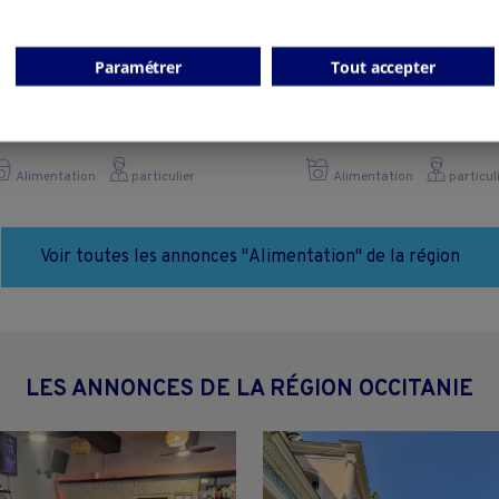
Paramétrer
Tout accepter
Epicerie
Épicerie produits loca
Carcassonne - 11000
Albi - 81000
Alimentation
particulier
Alimentation
particul
Voir toutes les annonces "Alimentation" de la région
LES ANNONCES DE LA RÉGION OCCITANIE