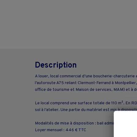
Description
A louer, local commercial d’une boucherie-charcuterie 
l’autoroute A75 reliant Clermont-Ferrand à Montpellier
office de tourisme et Maison de services, MAM) et à de
Le local comprend une surface totale de 110 m². En RDC
sol à l’atelier. Une partie du matériel est mis à dispos
Modalités de mise à disposition : bail administratif
Loyer mensuel : 446 € TTC