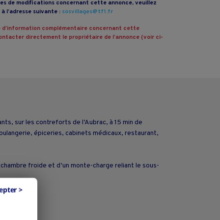
s de modifications concernant cette annonce, veuillez
à l’adresse suivante :
sosvillages@tf1.fr
 d’information complémentaire concernant cette
ntacter directement le propriétaire de l’annonce (voir ci-
ts, sur les contreforts de l’Aubrac, à 15 min de
oulangerie, épiceries, cabinets médicaux, restaurant,
 chambre froide et d’un monte-charge reliant le sous-
epter >