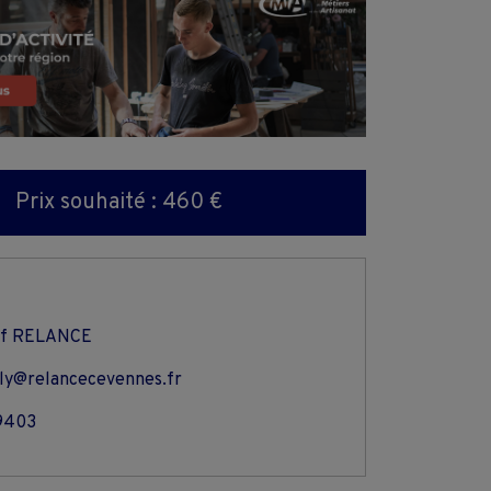
Prix souhaité : 460 €
tif RELANCE
ely@relancecevennes.fr
9403