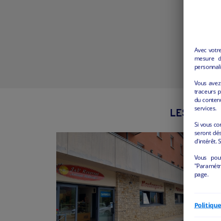
Avec votr
mesure d’
personnali
Vous avez 
traceurs p
du conten
services.
LES AUTRE
Si vous co
seront dés
d'intérêt. 
Vous pou
"Paramétre
page.
Politiqu