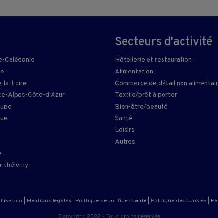
Secteurs d'activité
e-Calédonie
Hôtellerie et restauration
ie
Alimentation
-la-Loire
Commerce de détail non alimentai
e-Alpes-Côte-d'Azur
Textile/prêt à porter
oupe
Bien-être/beauté
que
Santé
Loisirs
n
Autres
e
arthélemy
ilisation
|
Mentions légales
|
Politique de confidentialité
|
Politique des cookies
|
Pa
Copyright 2022 - Tous droits réservés