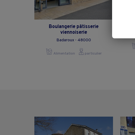
Boulangerie pâtisserie
viennoiserie
Badaroux - 48000
Alimentation
particulier