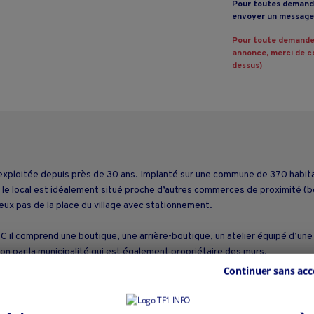
Pour toutes demande
envoyer un message 
Pour toute demande
annonce, merci de co
dessus)
exploitée depuis près de 30 ans. Implanté sur une commune de 370 habitan
, le local est idéalement situé proche d’autres commerces de proximité (b
ux pas de la place du village avec stationnement.
 il comprend une boutique, une arrière-boutique, un atelier équipé d’une
ition par la municipalité qui est également propriétaire des murs.
Continuer sans acc