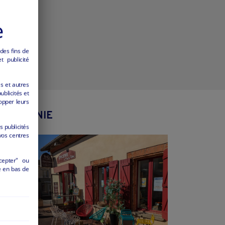
e
 des fins de
 publicité
es et autres
ublicités et
opper leurs
 OCCITANIE
s publicités
vos centres
cepter" ou
é en bas de