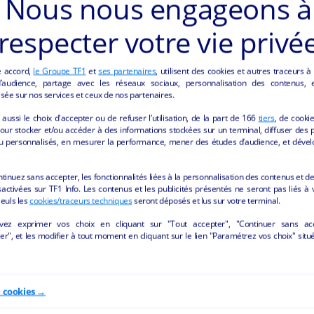
Nous nous engageons à
respecter votre vie privé
e accord,
le Groupe TF1
et
ses partenaires
, utilisent des cookies et autres traceurs à
audience, partage avec les réseaux sociaux, personnalisation des contenus, et
sée sur nos services et ceux de nos partenaires.
aussi le choix d'accepter ou de refuser l’utilisation, de la part de
166
tiers
, de cooki
our stocker et/ou accéder à des informations stockées sur un terminal, diffuser des p
u personnalisés, en mesurer la performance, mener des études d’audience, et dével
S ANNONCES "ALIMENTATION" DE LA REGION
ntinuez sans accepter, les fonctionnalités liées à la personnalisation des contenus et de
activées sur TF1 Info. Les contenus et les publicités présentés ne seront pas liés à 
Seuls les
cookies/traceurs techniques
seront déposés et lus sur votre terminal.
vez exprimer vos choix en cliquant sur "Tout accepter", "Continuer sans ac
r", et les modifier à tout moment en cliquant sur le lien "Paramétrez vos choix" situ
e cookies →