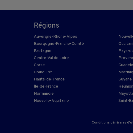
Régions
Auvergne-Rhône-Alpes
Nouvell
Bourgogne-Franche-Comté
Occitan
Bretagne
Pays-de
Centre-Val de Loire
Provenc
Corse
Guadel
Grand Est
Martini
Hauts-de-France
Guyane
Île-de-France
Réunio
Normandie
Mayott
Nouvelle-Aquitaine
Saint-B
Conditions générales d'ut