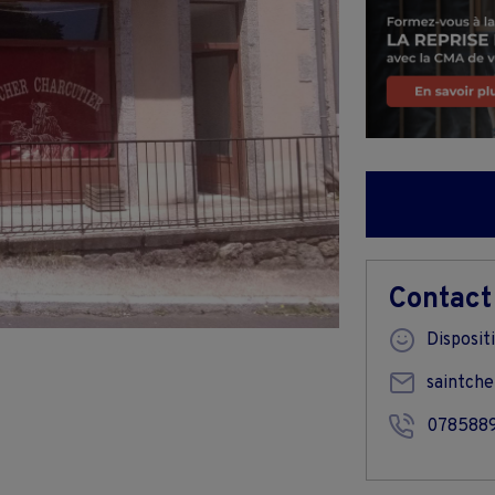
Contact
Disposi
saintch
078588