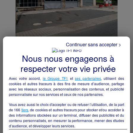
Continuer sans accepter >
GARAGE AUTOMOBILE - M0312
Langogne - 48300
Nous nous engageons à
respecter votre vie privée
Autres
collectivite
Avec votre accord,
le Groupe TF1
et
ses partenaires
, utilisent des
cookies et autres traceurs à des fins de mesure d’audience, partage
avec les réseaux sociaux, personnalisation des contenus, et publicité
personnalisée sur nos services et ceux de nos partenaires.
Vous avez aussi le choix d'accepter ou de refuser l’utilisation, de la part
de
166
tiers
, de cookies et autres traceurs pour stocker et/ou accéder à
des informations stockées sur un terminal, diffuser des publicités et du
contenu personnalisés, en mesurer la performance, mener des études
d’audience, et développer leurs services.