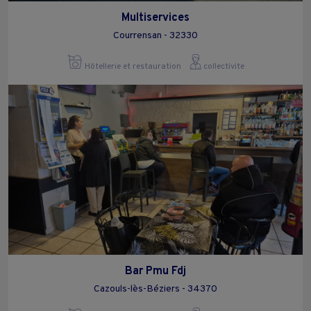
Multiservices
Courrensan - 32330
Hôtellerie et restauration
collectivite
Bar Pmu Fdj
Cazouls-lès-Béziers - 34370