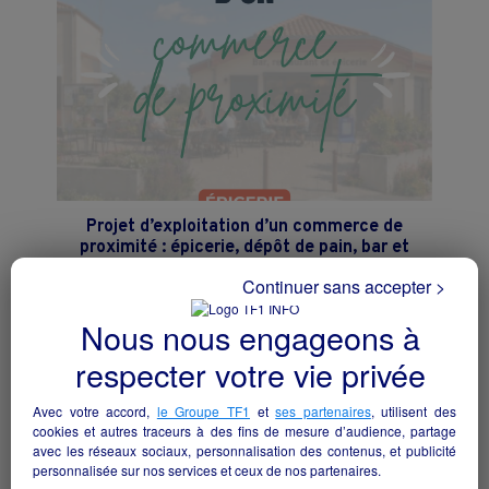
Projet d’exploitation d’un commerce de
proximité : épicerie, dépôt de pain, bar et
restauration
Continuer sans accepter >
Rochetrejoux - 85510
Nous nous engageons à
Hôtellerie et restauration
collectivite
respecter votre vie privée
Avec votre accord,
le Groupe TF1
et
ses partenaires
, utilisent des
cookies et autres traceurs à des fins de mesure d’audience, partage
avec les réseaux sociaux, personnalisation des contenus, et publicité
personnalisée sur nos services et ceux de nos partenaires.