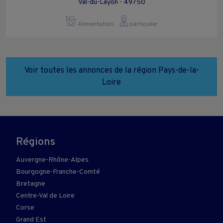
Val-du-Layon - 49750
Alimentation
particulier
Voir toutes les annonces de la région Pays-de-la-
Loire
Régions
Auvergne-Rhône-Alpes
Bourgogne-Franche-Comté
Bretagne
Centre-Val de Loire
Corse
Grand Est