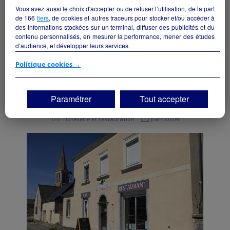
Vous avez aussi le choix d'accepter ou de refuser l’utilisation, de la part
de
166
tiers
, de cookies et autres traceurs pour stocker et/ou accéder à
des informations stockées sur un terminal, diffuser des publicités et du
contenu personnalisés, en mesurer la performance, mener des études
d’audience, et développer leurs services.
Si vous continuez sans accepter, les fonctionnalités liées à la
Politique cookies →
personnalisation des contenus et des publicités seront désactivées sur
TF1 Info. Les contenus et les publicités présentés ne seront pas liés à
BAR RESTAURANT
vos centres d'intérêt. Seuls les
cookies/traceurs techniques
seront
Lys-Haut-Layon - 49540
Paramétrer
Tout accepter
déposés et lus sur votre terminal.
Vous pouvez exprimer vos choix en cliquant sur "Tout accepter",
Hôtellerie et restauration
particulier
"Continuer sans accepter" ou "Paramétrer", et les modifier à tout
moment en cliquant sur le lien "Paramétrez vos choix" situé en bas de
page.