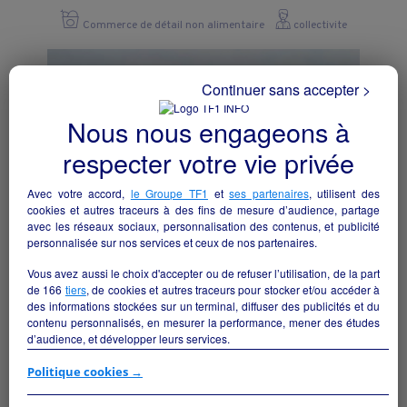
Commerce de détail non alimentaire
collectivite
Continuer sans accepter >
Nous nous engageons à
respecter votre vie privée
Avec votre accord,
le Groupe TF1
et
ses partenaires
, utilisent des
cookies et autres traceurs à des fins de mesure d’audience, partage
avec les réseaux sociaux, personnalisation des contenus, et publicité
personnalisée sur nos services et ceux de nos partenaires.
Vous avez aussi le choix d'accepter ou de refuser l’utilisation, de la part
de
166
tiers
, de cookies et autres traceurs pour stocker et/ou accéder à
BAR-TABAC-PMU-FDJ
des informations stockées sur un terminal, diffuser des publicités et du
Sèvremoine - 49450
contenu personnalisés, en mesurer la performance, mener des études
d’audience, et développer leurs services.
Commerce de détail non alimentaire
particulier
Si vous continuez sans accepter, les fonctionnalités liées à la
Politique cookies →
personnalisation des contenus et des publicités seront désactivées sur
TF1 Info. Les contenus et les publicités présentés ne seront pas liés à