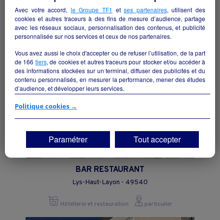
Rochetrejoux - 85510
Avec votre accord,
le Groupe TF1
et
ses partenaires
, utilisent des
cookies et autres traceurs à des fins de mesure d’audience, partage
Hôtellerie et restauration
collectivite
avec les réseaux sociaux, personnalisation des contenus, et publicité
personnalisée sur nos services et ceux de nos partenaires.
Vous avez aussi le choix d'accepter ou de refuser l’utilisation, de la part
de
166
tiers
, de cookies et autres traceurs pour stocker et/ou accéder à
des informations stockées sur un terminal, diffuser des publicités et du
contenu personnalisés, en mesurer la performance, mener des études
d’audience, et développer leurs services.
Si vous continuez sans accepter, les fonctionnalités liées à la
Politique cookies →
personnalisation des contenus et des publicités seront désactivées sur
TF1 Info. Les contenus et les publicités présentés ne seront pas liés à
vos centres d'intérêt. Seuls les
cookies/traceurs techniques
seront
Paramétrer
Tout accepter
déposés et lus sur votre terminal.
Vous pouvez exprimer vos choix en cliquant sur "Tout accepter",
"Continuer sans accepter" ou "Paramétrer", et les modifier à tout
BAR RESTAURANT
moment en cliquant sur le lien "Paramétrez vos choix" situé en bas de
Lys-Haut-Layon - 49540
page.
Hôtellerie et restauration
particulier