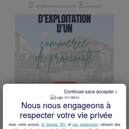
Hôtellerie et restauration
collectivite
Continuer sans accepter >
Projet d’exploitation d’un commerce de
proximité : épicerie, dépôt de pain, bar et
Nous nous engageons à
restauration
Rochetrejoux - 85510
respecter votre vie privée
Hôtellerie et restauration
collectivite
Avec votre accord,
le Groupe TF1
et
ses partenaires
, utilisent des