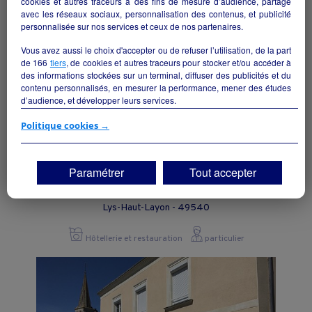
cookies et autres traceurs à des fins de mesure d’audience, partage
avec les réseaux sociaux, personnalisation des contenus, et publicité
personnalisée sur nos services et ceux de nos partenaires.
Vous avez aussi le choix d'accepter ou de refuser l’utilisation, de la part
de
166
tiers
, de cookies et autres traceurs pour stocker et/ou accéder à
des informations stockées sur un terminal, diffuser des publicités et du
contenu personnalisés, en mesurer la performance, mener des études
d’audience, et développer leurs services.
Si vous continuez sans accepter, les fonctionnalités liées à la
Politique cookies →
personnalisation des contenus et des publicités seront désactivées sur
TF1 Info. Les contenus et les publicités présentés ne seront pas liés à
vos centres d'intérêt. Seuls les
cookies/traceurs techniques
seront
Paramétrer
Tout accepter
déposés et lus sur votre terminal.
BAR RESTAURANT
Vous pouvez exprimer vos choix en cliquant sur "Tout accepter",
Lys-Haut-Layon - 49540
"Continuer sans accepter" ou "Paramétrer", et les modifier à tout
moment en cliquant sur le lien "Paramétrez vos choix" situé en bas de
page.
Hôtellerie et restauration
particulier