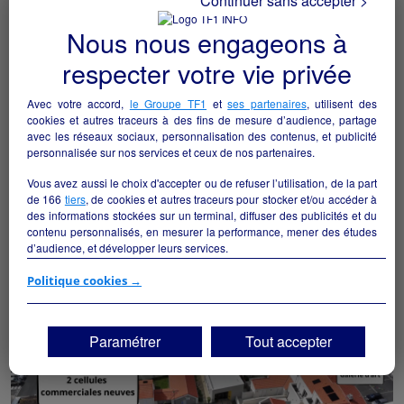
Continuer sans accepter >
Nous nous engageons à
respecter votre vie privée
Avec votre accord,
le Groupe TF1
et
ses partenaires
, utilisent des
cookies et autres traceurs à des fins de mesure d’audience, partage
avec les réseaux sociaux, personnalisation des contenus, et publicité
personnalisée sur nos services et ceux de nos partenaires.
Vous avez aussi le choix d'accepter ou de refuser l’utilisation, de la part
de
166
tiers
, de cookies et autres traceurs pour stocker et/ou accéder à
des informations stockées sur un terminal, diffuser des publicités et du
Ventes et réparations Smartphones, informatique
contenu personnalisés, en mesurer la performance, mener des études
d’audience, et développer leurs services.
Les Herbiers - 85500
Si vous continuez sans accepter, les fonctionnalités liées à la
Politique cookies →
Autres
particulier
personnalisation des contenus et des publicités seront désactivées sur
TF1 Info. Les contenus et les publicités présentés ne seront pas liés à
vos centres d'intérêt. Seuls les
cookies/traceurs techniques
seront
Paramétrer
Tout accepter
déposés et lus sur votre terminal.
Vous pouvez exprimer vos choix en cliquant sur "Tout accepter",
"Continuer sans accepter" ou "Paramétrer", et les modifier à tout