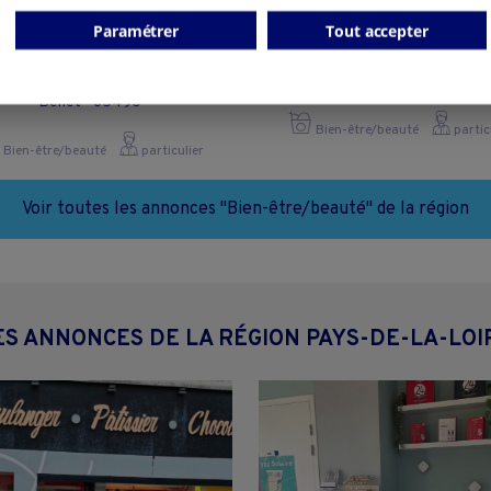
Paramétrer
Tout accepter
titut de beauté spécialisé
Salon de coiffure
Ongles et cils
Somloire - 49360
Benet - 85490
Bien-être/beauté
partic
Bien-être/beauté
particulier
Voir toutes les annonces "Bien-être/beauté" de la région
ES ANNONCES DE LA RÉGION PAYS-DE-LA-LOI