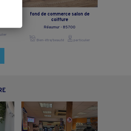
fond de commerce salon de
coiffure
Réaumur - 85700
ulier
Bien-être/beauté
particulier
RE