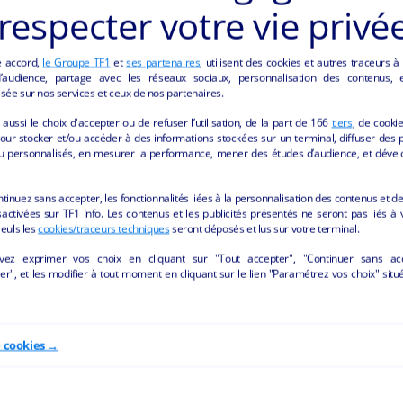
respecter votre vie privé
e accord,
le Groupe TF1
et
ses partenaires
, utilisent des cookies et autres traceurs à
audience, partage avec les réseaux sociaux, personnalisation des contenus, et
sée sur nos services et ceux de nos partenaires.
aussi le choix d'accepter ou de refuser l’utilisation, de la part de
166
tiers
, de cooki
our stocker et/ou accéder à des informations stockées sur un terminal, diffuser des p
u personnalisés, en mesurer la performance, mener des études d’audience, et dével
ONCES "BIEN-ÊTRE/BEAUTÉ" DE LA REGION P
ntinuez sans accepter, les fonctionnalités liées à la personnalisation des contenus et de
activées sur TF1 Info. Les contenus et les publicités présentés ne seront pas liés à 
Seuls les
cookies/traceurs techniques
seront déposés et lus sur votre terminal.
vez exprimer vos choix en cliquant sur "Tout accepter", "Continuer sans ac
r", et les modifier à tout moment en cliquant sur le lien "Paramétrez vos choix" situ
e cookies →