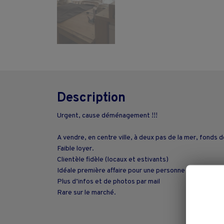
Description
Urgent, cause déménagement !!!
A vendre, en centre ville, à deux pas de la mer, fond
Faible loyer.
Clientèle fidèle (locaux et estivants)
Idéale première affaire pour une personne seule avec un
Plus d’infos et de photos par mail
Rare sur le marché.