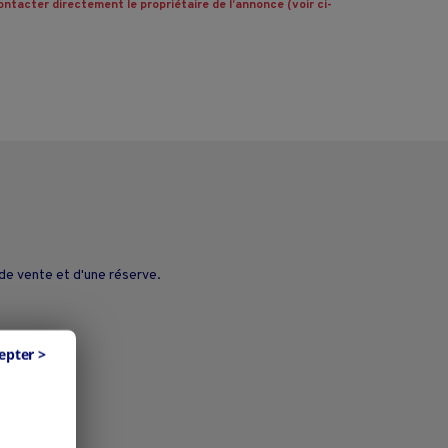
ntacter directement le propriétaire de l’annonce (voir ci-
de vente et d'une réserve.
epter >