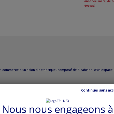
annonce, merci de co
dessus)
s de commerce d'un salon d'esthétique, composé de 3 cabines, d'un espace 
 renfort sur les mois d'été.
Continuer sans acc
Nous nous engageons à