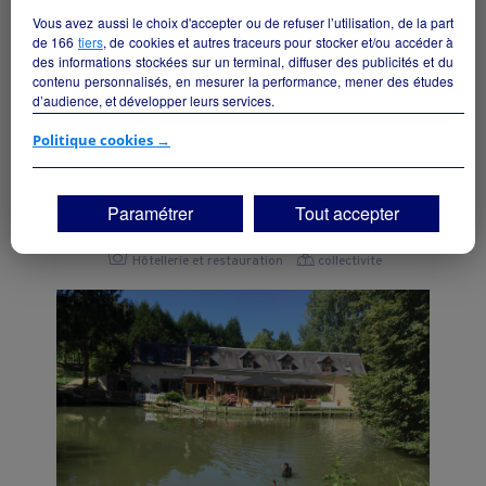
Vous avez aussi le choix d'accepter ou de refuser l’utilisation, de la part
de
166
tiers
, de cookies et autres traceurs pour stocker et/ou accéder à
des informations stockées sur un terminal, diffuser des publicités et du
contenu personnalisés, en mesurer la performance, mener des études
d’audience, et développer leurs services.
Si vous continuez sans accepter, les fonctionnalités liées à la
Politique cookies →
personnalisation des contenus et des publicités seront désactivées sur
TF1 Info. Les contenus et les publicités présentés ne seront pas liés à
Restaurant
vos centres d'intérêt. Seuls les
cookies/traceurs techniques
seront
Paramétrer
Tout accepter
La Cropte - 53170
déposés et lus sur votre terminal.
Vous pouvez exprimer vos choix en cliquant sur "Tout accepter",
Hôtellerie et restauration
collectivite
"Continuer sans accepter" ou "Paramétrer", et les modifier à tout
moment en cliquant sur le lien "Paramétrez vos choix" situé en bas de
page.