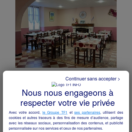
BAR RESTAURANT
Continuer sans accepter >
Lys-Haut-Layon - 49540
Nous nous engageons à
Hôtellerie et restauration
particulier
respecter votre vie privée
Avec votre accord,
le Groupe TF1
et
ses partenaires
, utilisent des
cookies et autres traceurs à des fins de mesure d’audience, partage
avec les réseaux sociaux, personnalisation des contenus, et publicité
personnalisée sur nos services et ceux de nos partenaires.