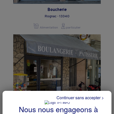
Boucherie
Rognac - 13340
Alimentation
particulier
Continuer sans accepter >
Boulangerie - Pâtisserie
Nous nous engageons à
Mornas - 84550