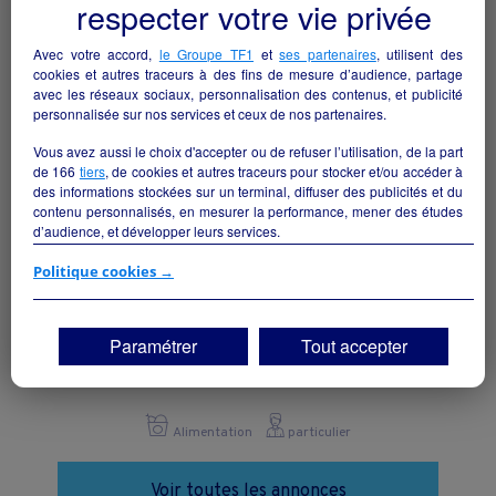
respecter votre vie privée
Alimentation
particulier
Avec votre accord,
le Groupe TF1
et
ses partenaires
, utilisent des
cookies et autres traceurs à des fins de mesure d’audience, partage
avec les réseaux sociaux, personnalisation des contenus, et publicité
personnalisée sur nos services et ceux de nos partenaires.
Vous avez aussi le choix d'accepter ou de refuser l’utilisation, de la part
de
166
tiers
, de cookies et autres traceurs pour stocker et/ou accéder à
des informations stockées sur un terminal, diffuser des publicités et du
contenu personnalisés, en mesurer la performance, mener des études
d’audience, et développer leurs services.
Si vous continuez sans accepter, les fonctionnalités liées à la
Politique cookies →
personnalisation des contenus et des publicités seront désactivées sur
TF1 Info. Les contenus et les publicités présentés ne seront pas liés à
vos centres d'intérêt. Seuls les
cookies/traceurs techniques
seront
Paramétrer
Tout accepter
déposés et lus sur votre terminal.
Boulangerie pâtisserie
Bandol - 83150
Vous pouvez exprimer vos choix en cliquant sur "Tout accepter",
"Continuer sans accepter" ou "Paramétrer", et les modifier à tout
moment en cliquant sur le lien "Paramétrez vos choix" situé en bas de
Alimentation
particulier
page.
Voir toutes les annonces