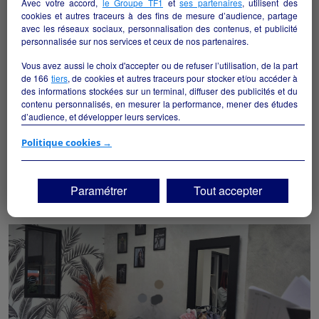
Avec votre accord,
le Groupe TF1
et
ses partenaires
, utilisent des
cookies et autres traceurs à des fins de mesure d’audience, partage
avec les réseaux sociaux, personnalisation des contenus, et publicité
personnalisée sur nos services et ceux de nos partenaires.
Vous avez aussi le choix d'accepter ou de refuser l’utilisation, de la part
de
166
tiers
, de cookies et autres traceurs pour stocker et/ou accéder à
des informations stockées sur un terminal, diffuser des publicités et du
contenu personnalisés, en mesurer la performance, mener des études
d’audience, et développer leurs services.
ancien bar hotel restaurant
Si vous continuez sans accepter, les fonctionnalités liées à la
Politique cookies →
personnalisation des contenus et des publicités seront désactivées sur
Alès - 30100
TF1 Info. Les contenus et les publicités présentés ne seront pas liés à
vos centres d'intérêt. Seuls les
cookies/traceurs techniques
seront
Paramétrer
Tout accepter
Hôtellerie et restauration
particulier
déposés et lus sur votre terminal.
Vous pouvez exprimer vos choix en cliquant sur "Tout accepter",
"Continuer sans accepter" ou "Paramétrer", et les modifier à tout
moment en cliquant sur le lien "Paramétrez vos choix" situé en bas de
page.