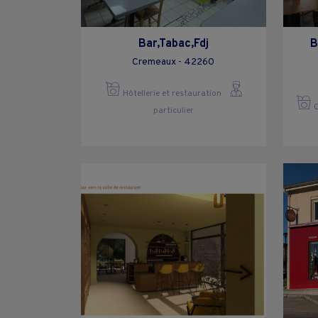
Bar,Tabac,Fdj
B
Cremeaux - 42260
Hôtellerie et restauration
C
particulier