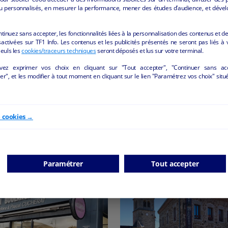
u personnalisés, en mesurer la performance, mener des études d’audience, et dével
ntinuez sans accepter, les fonctionnalités liées à la personnalisation des contenus et de
activées sur TF1 Info. Les contenus et les publicités présentés ne seront pas liés à 
Seuls les
cookies/traceurs techniques
seront déposés et lus sur votre terminal.
vez exprimer vos choix en cliquant sur "Tout accepter", "Continuer sans ac
r", et les modifier à tout moment en cliquant sur le lien "Paramétrez vos choix" situ
ANCIEN COMMERCE ET
BOUCHERIE CHARCUTE
GEMENT A VENDRE SAINT
SAINT HAON LE VIEU
MARTIN D’ESTREAUX
Saint-Haon-le-Vieux - 4237
int-Martin-d'Estréaux - 42620
e cookies →
Alimentation
collectiv
Autres
collectivite
Paramétrer
Tout accepter