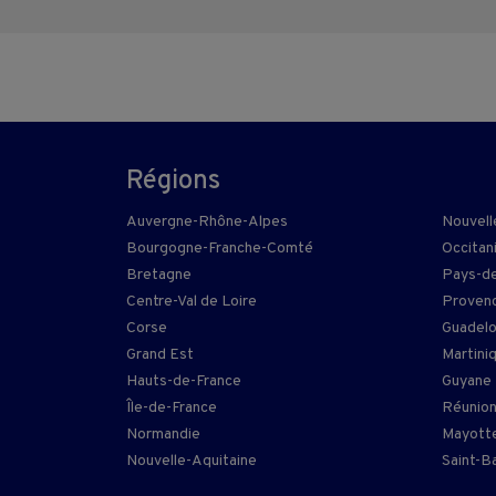
Régions
Auvergne-Rhône-Alpes
Nouvell
Bourgogne-Franche-Comté
Occitan
Bretagne
Pays-de
Centre-Val de Loire
Provenc
Corse
Guadel
Grand Est
Martini
Hauts-de-France
Guyane
Île-de-France
Réunio
Normandie
Mayott
Nouvelle-Aquitaine
Saint-B