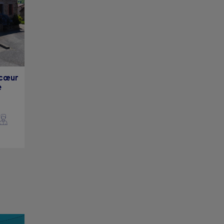
 cœur
e