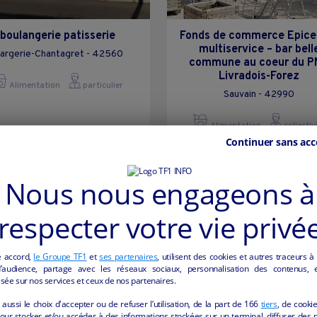
boulangerie patisserie
Fonds de commerce Epicer
multiservice – bar bell
argerie-Chantagret - 42560
commune au coeur du 
Livradois-Forez
Alimentation
particulier
Sauvain - 42990
Alimentation
collectiv
Continuer sans acc
Nous nous engageons à
respecter votre vie privé
e accord,
le Groupe TF1
et
ses partenaires
, utilisent des cookies et autres traceurs à
audience, partage avec les réseaux sociaux, personnalisation des contenus, et
sée sur nos services et ceux de nos partenaires.
aussi le choix d'accepter ou de refuser l’utilisation, de la part de
166
tiers
, de cooki
our stocker et/ou accéder à des informations stockées sur un terminal, diffuser des p