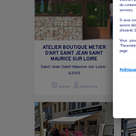
du conten
services.
Si vous co
seront dés
d'intérêt. 
Vous pou
"Paramétre
ATELIER BOUTIQUE METIER
page.
D’ART SAINT JEAN SAINT
LO
MAURICE SUR LOIRE
Saint-Jean-Saint-Maurice-sur-Loire -
Sa
Politiqu
42155
Autres
collectivite