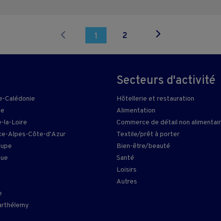
2
1
Secteurs d'activité
e-Calédonie
Hôtellerie et restauration
ie
Alimentation
-la-Loire
Commerce de détail non alimentai
e-Alpes-Côte-d'Azur
Textile/prêt à porter
oupe
Bien-être/beauté
que
Santé
Loisirs
n
Autres
e
arthélemy