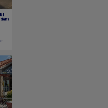
E]
y dans
ier