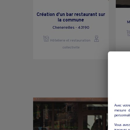
Création d'un bar restaurant sur
la commune
M
Chenereilles - 43190
Hôtellerie et restauration
collectivite
Avec votr
mesure d’
personnali
Vous avez 
traceurs p