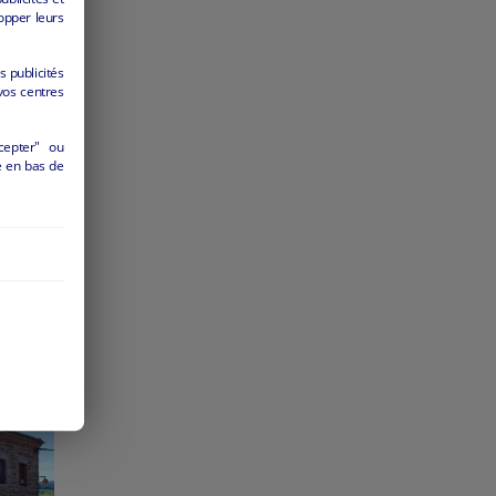
opper leurs
s publicités
vos centres
cepter" ou
é en bas de
RIE
X
0
ite