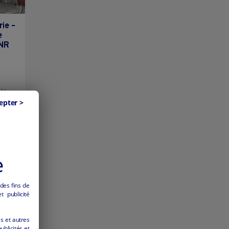
ie –
e
PNR
ite
epter >
e
 des fins de
 publicité
es et autres
ublicités et