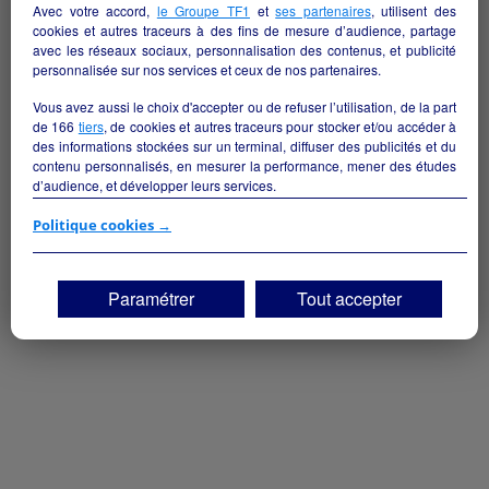
Avec votre accord,
le Groupe TF1
et
ses partenaires
, utilisent des
cookies et autres traceurs à des fins de mesure d’audience, partage
Garage poids lourd et autocars
avec les réseaux sociaux, personnalisation des contenus, et publicité
Rambures - 80140
personnalisée sur nos services et ceux de nos partenaires.
Vous avez aussi le choix d'accepter ou de refuser l’utilisation, de la part
Commerce de détail non alimentaire
particulier
de
166
tiers
, de cookies et autres traceurs pour stocker et/ou accéder à
des informations stockées sur un terminal, diffuser des publicités et du
contenu personnalisés, en mesurer la performance, mener des études
d’audience, et développer leurs services.
Si vous continuez sans accepter, les fonctionnalités liées à la
Politique cookies →
personnalisation des contenus et des publicités seront désactivées sur
TF1 Info. Les contenus et les publicités présentés ne seront pas liés à
vos centres d'intérêt. Seuls les
cookies/traceurs techniques
seront
Paramétrer
Tout accepter
déposés et lus sur votre terminal.
Vous pouvez exprimer vos choix en cliquant sur "Tout accepter",
"Continuer sans accepter" ou "Paramétrer", et les modifier à tout
moment en cliquant sur le lien "Paramétrez vos choix" situé en bas de
page.