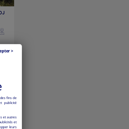
FDJ
epter >
e
 des fins de
 publicité
es et autres
ublicités et
opper leurs