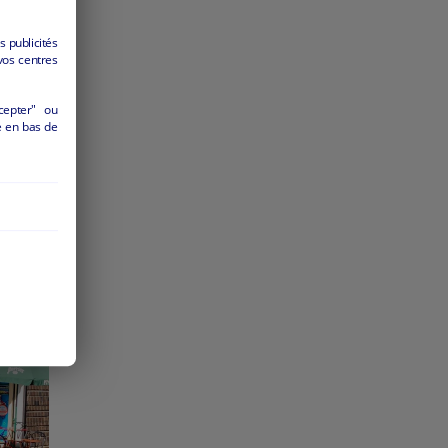
s publicités
vos centres
cepter" ou
MERCE
é en bas de
culier