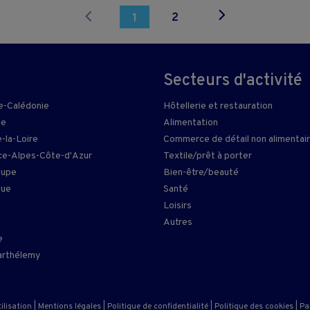
2
1
Secteurs d'activité
e-Calédonie
Hôtellerie et restauration
ie
Alimentation
-la-Loire
Commerce de détail non alimentai
e-Alpes-Côte-d'Azur
Textile/prêt à porter
oupe
Bien-être/beauté
que
Santé
Loisirs
n
Autres
e
arthélemy
ilisation
|
Mentions légales
|
Politique de confidentialité
|
Politique des cookies
|
Pa