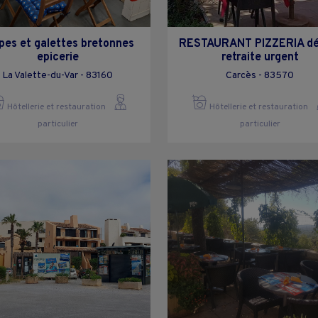
pes et galettes bretonnes
RESTAURANT PIZZERIA dé
epicerie
retraite urgent
La Valette-du-Var - 83160
Carcès - 83570
Hôtellerie et restauration
Hôtellerie et restauration
particulier
particulier