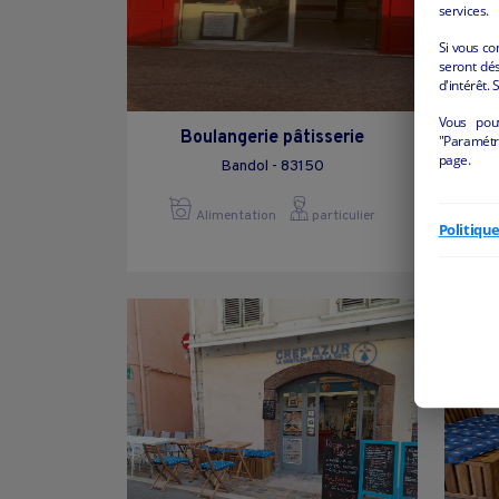
services.
Si vous co
seront dés
d'intérêt. 
Vous pou
Boulangerie pâtisserie
"Paramétre
page.
Bandol - 83150
Alimentation
particulier
Politiqu