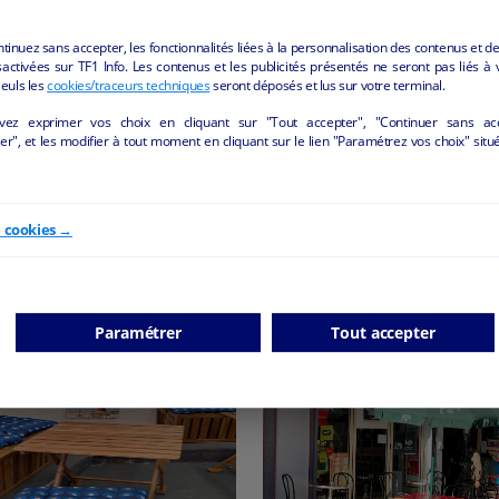
ntinuez sans accepter, les fonctionnalités liées à la personnalisation des contenus et de
activées sur TF1 Info. Les contenus et les publicités présentés ne seront pas liés à 
Seuls les
cookies/traceurs techniques
seront déposés et lus sur votre terminal.
vez exprimer vos choix en cliquant sur "Tout accepter", "Continuer sans ac
Restaurant
A VENDRE FOND DE COM
r", et les modifier à tout moment en cliquant sur le lien "Paramétrez vos choix" situ
LINGERIE
Bargemon - 83830
Fréjus - 83600
Hôtellerie et restauration
e cookies →
Textile/prêt à porter
parti
particulier
Paramétrer
Tout accepter