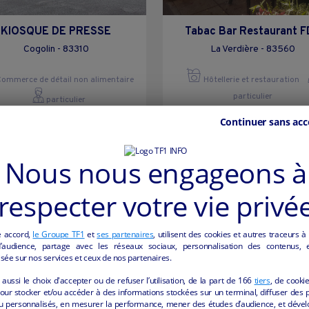
KIOSQUE DE PRESSE
Tabac Bar Restaurant 
Cogolin - 83310
La Verdière - 83560
ommerce de détail non alimentaire
Hôtellerie et restauration
particulier
particulier
Continuer sans acc
Nous nous engageons à
respecter votre vie privé
e accord,
le Groupe TF1
et
ses partenaires
, utilisent des cookies et autres traceurs à
audience, partage avec les réseaux sociaux, personnalisation des contenus, et
sée sur nos services et ceux de nos partenaires.
aussi le choix d'accepter ou de refuser l’utilisation, de la part de
166
tiers
, de cooki
our stocker et/ou accéder à des informations stockées sur un terminal, diffuser des p
u personnalisés, en mesurer la performance, mener des études d’audience, et dével