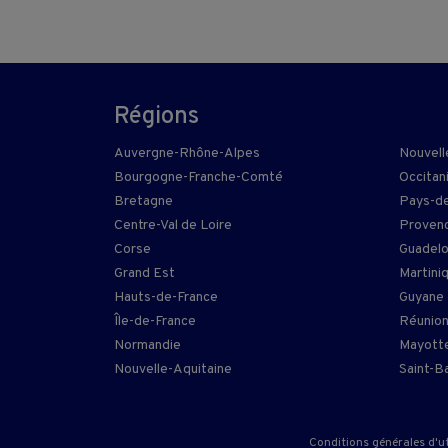
Régions
Auvergne-Rhône-Alpes
Nouvell
Bourgogne-Franche-Comté
Occitan
Bretagne
Pays-de
Centre-Val de Loire
Provenc
Corse
Guadel
Grand Est
Martini
Hauts-de-France
Guyane
Île-de-France
Réunio
Normandie
Mayott
Nouvelle-Aquitaine
Saint-B
Conditions générales d'ut