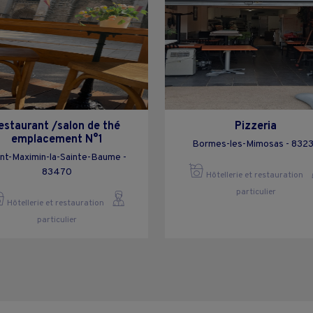
estaurant /salon de thé
Pizzeria
emplacement N°1
Bormes-les-Mimosas - 832
int-Maximin-la-Sainte-Baume -
83470
Hôtellerie et restauration
particulier
Hôtellerie et restauration
particulier