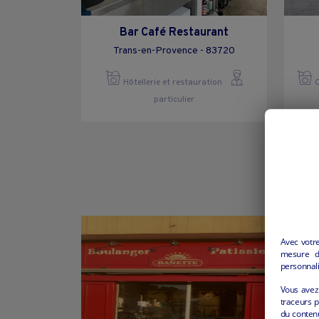
Bar Café Restaurant
Trans-en-Provence - 83720
Hôtellerie et restauration
C
particulier
Avec votr
mesure d’
personnali
Vous avez 
traceurs p
du conten