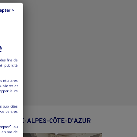
epter >
e
 des fins de
 publicité
es et autres
ublicités et
opper leurs
s publicités
vos centres
PROVENCE-ALPES-CÔTE-D'AZUR
cepter" ou
é en bas de