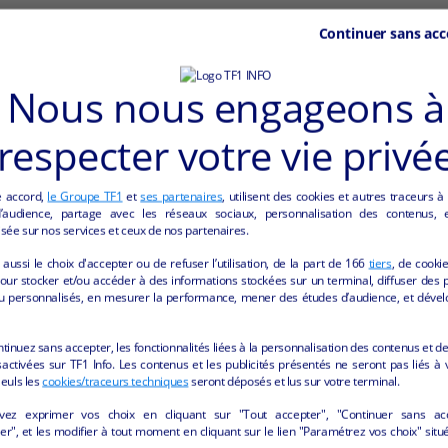
Continuer sans acc
haël)
Nous nous engageons à
ristes.
respecter votre vie privé
 inclus).
e accord,
le Groupe TF1
et
ses partenaires
, utilisent des cookies et autres traceurs à
audience, partage avec les réseaux sociaux, personnalisation des contenus, et
sée sur nos services et ceux de nos partenaires.
aussi le choix d'accepter ou de refuser l’utilisation, de la part de
166
tiers
, de cooki
our stocker et/ou accéder à des informations stockées sur un terminal, diffuser des p
u personnalisés, en mesurer la performance, mener des études d’audience, et dével
ntinuez sans accepter, les fonctionnalités liées à la personnalisation des contenus et de
activées sur TF1 Info. Les contenus et les publicités présentés ne seront pas liés à 
Seuls les
cookies/traceurs techniques
seront déposés et lus sur votre terminal.
LLERIE ET RESTAURATION" DE LA REGION 
vez exprimer vos choix en cliquant sur "Tout accepter", "Continuer sans ac
r", et les modifier à tout moment en cliquant sur le lien "Paramétrez vos choix" situ