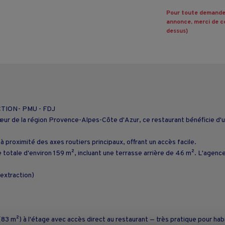
Pour toute demande
annonce, merci de co
dessus)
ION- PMU - FDJ
ur de la région Provence-Alpes-Côte d'Azur, ce restaurant bénéficie d'u
 proximité des axes routiers principaux, offrant un accès facile.
e totale d'environ 159 m², incluant une terrasse arrière de 46 m². L'age
extraction)
 m²) à l'étage avec accès direct au restaurant — très pratique pour habite