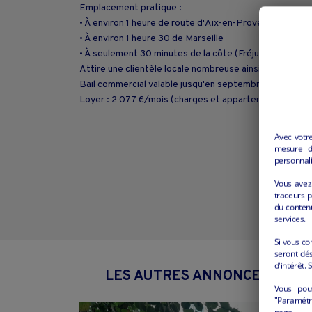
Emplacement pratique :
• À environ 1 heure de route d'Aix-en-Provence
• À environ 1 heure 30 de Marseille
• À seulement 30 minutes de la côte (Fréjus, Saint-Rap
Attire une clientèle locale nombreuse ainsi que des tou
Bail commercial valable jusqu'en septembre 2032.
Loyer : 2 077 €/mois (charges et appartement à l'étage
Avec votr
mesure d’
personnali
Vous avez 
traceurs p
du conten
services.
Si vous co
seront dés
d'intérêt. 
LES AUTRES ANNONCES "HÔTE
Vous pou
"Paramétre
page.