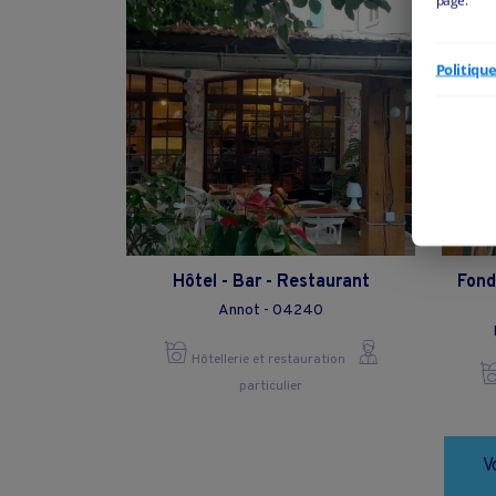
Politiqu
Hôtel - Bar - Restaurant
Fond
Annot - 04240
Hôtellerie et restauration
particulier
V