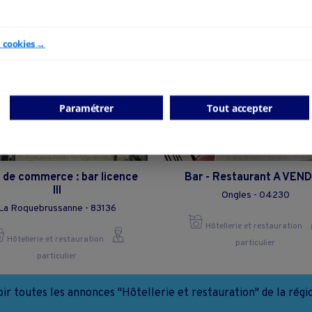
e cookies →
Paramétrer
Tout accepter
 de commerce : bar licence
Bar - Restaurant A VEN
III
Ongles - 04230
La Roquebrussanne - 83136
Hôtellerie et restauration
Hôtellerie et restauration
particulier
particulier
oir toutes les annonces "Hôtellerie et restauration" de la régi