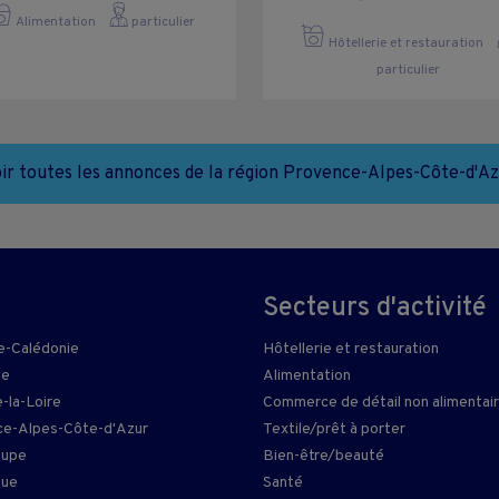
Alimentation
particulier
Hôtellerie et restauration
particulier
ir toutes les annonces de la région Provence-Alpes-Côte-d'A
Secteurs d'activité
e-Calédonie
Hôtellerie et restauration
ie
Alimentation
-la-Loire
Commerce de détail non alimentai
e-Alpes-Côte-d'Azur
Textile/prêt à porter
oupe
Bien-être/beauté
que
Santé