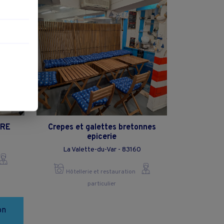
DRE
Crepes et galettes bretonnes
epicerie
La Valette-du-Var - 83160
Hôtellerie et restauration
particulier
on