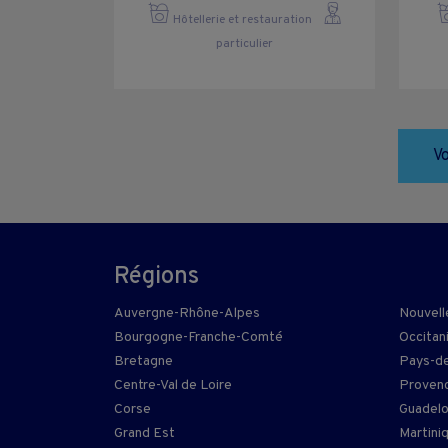
Hôtellerie et restauration
particulier
Vo
Régions
Auvergne-Rhône-Alpes
Nouvell
Bourgogne-Franche-Comté
Occitan
Bretagne
Pays-de
Centre-Val de Loire
Provenc
Corse
Guadel
Grand Est
Martini