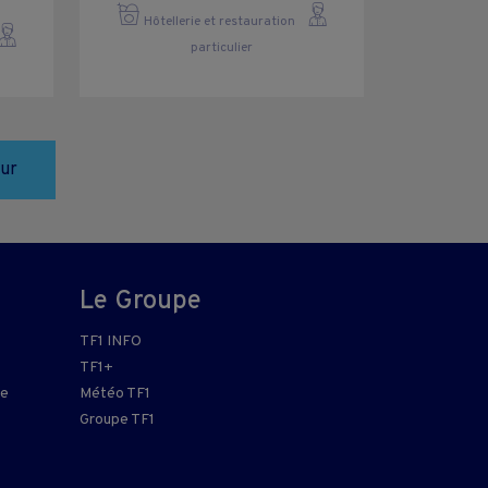
Hôtellerie et restauration
particulier
zur
Le Groupe
TF1 INFO
TF1+
re
Météo TF1
Groupe TF1