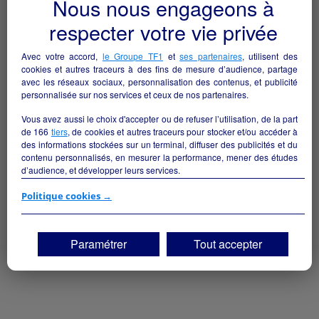
Nous nous engageons à
respecter votre vie privée
Avec votre accord,
le Groupe TF1
et
ses partenaires
, utilisent des
cookies et autres traceurs à des fins de mesure d’audience, partage
avec les réseaux sociaux, personnalisation des contenus, et publicité
personnalisée sur nos services et ceux de nos partenaires.
Vous avez aussi le choix d'accepter ou de refuser l’utilisation, de la part
de
166
tiers
, de cookies et autres traceurs pour stocker et/ou accéder à
des informations stockées sur un terminal, diffuser des publicités et du
contenu personnalisés, en mesurer la performance, mener des études
d’audience, et développer leurs services.
Si vous continuez sans accepter, les fonctionnalités liées à la
Politique cookies →
personnalisation des contenus et des publicités seront désactivées sur
TF1 Info. Les contenus et les publicités présentés ne seront pas liés à
vos centres d'intérêt. Seuls les
cookies/traceurs techniques
seront
Paramétrer
Tout accepter
déposés et lus sur votre terminal.
Vous pouvez exprimer vos choix en cliquant sur "Tout accepter",
"Continuer sans accepter" ou "Paramétrer", et les modifier à tout
moment en cliquant sur le lien "Paramétrez vos choix" situé en bas de
page.