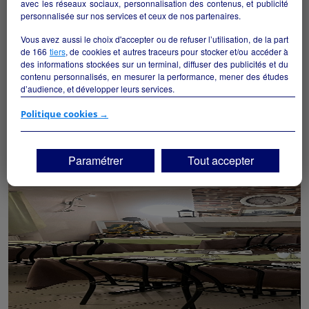
avec les réseaux sociaux, personnalisation des contenus, et publicité
personnalisée sur nos services et ceux de nos partenaires.
Vous avez aussi le choix d'accepter ou de refuser l’utilisation, de la part
de
166
tiers
, de cookies et autres traceurs pour stocker et/ou accéder à
des informations stockées sur un terminal, diffuser des publicités et du
contenu personnalisés, en mesurer la performance, mener des études
pharmacie
d’audience, et développer leurs services.
Le Controis-en-Sologne - 41120
Si vous continuez sans accepter, les fonctionnalités liées à la
Politique cookies →
personnalisation des contenus et des publicités seront désactivées sur
Santé
particulier
TF1 Info. Les contenus et les publicités présentés ne seront pas liés à
vos centres d'intérêt. Seuls les
cookies/traceurs techniques
seront
Paramétrer
Tout accepter
déposés et lus sur votre terminal.
Vous pouvez exprimer vos choix en cliquant sur "Tout accepter",
"Continuer sans accepter" ou "Paramétrer", et les modifier à tout
moment en cliquant sur le lien "Paramétrez vos choix" situé en bas de
page.