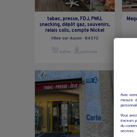
tabac, presse, FDJ, PMU,
Maga
snacking, dépôt gaz, souvenirs,
relais colis, compte Nickel
Villes-sur-Auzon - 84570
C
Autres
particulier
Avec votr
mesure d’
personnali
Vous avez 
traceurs p
du conten
services.