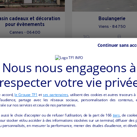
sin cadeaux et décoration
Boulangerie
pour évènements
Viens - 84750
Cannes - 06400
Alimentation
collectiv
Continuer sans acc
ommerce de détail non alimentaire
particulier
Nous nous engageons à
respecter votre vie privé
e accord,
le Groupe TF1
et
ses partenaires
, utilisent des cookies et autres traceurs à
audience, partage avec les réseaux sociaux, personnalisation des contenus, et
sée sur nos services et ceux de nos partenaires.
aussi le choix d'accepter ou de refuser l’utilisation, de la part de
166
tiers
, de cooki
our stocker et/ou accéder à des informations stockées sur un terminal, diffuser des p
u personnalisés, en mesurer la performance, mener des études d’audience, et dével