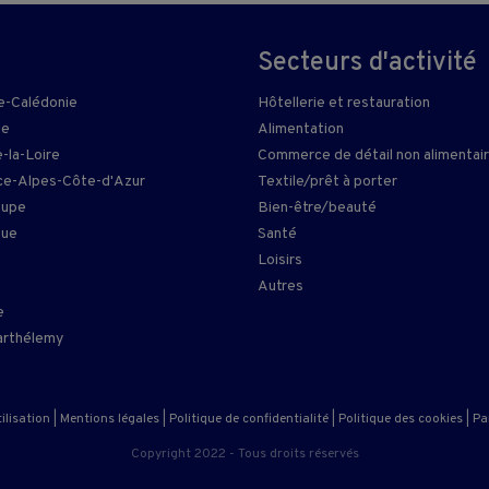
Secteurs d'activité
e-Calédonie
Hôtellerie et restauration
ie
Alimentation
-la-Loire
Commerce de détail non alimentai
e-Alpes-Côte-d'Azur
Textile/prêt à porter
oupe
Bien-être/beauté
que
Santé
Loisirs
n
Autres
e
arthélemy
ilisation
|
Mentions légales
|
Politique de confidentialité
|
Politique des cookies
|
Pa
Copyright 2022 - Tous droits réservés