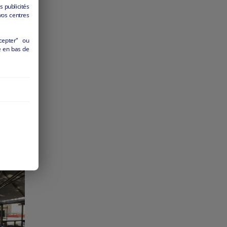
s publicités
vos centres
cepter" ou
é en bas de