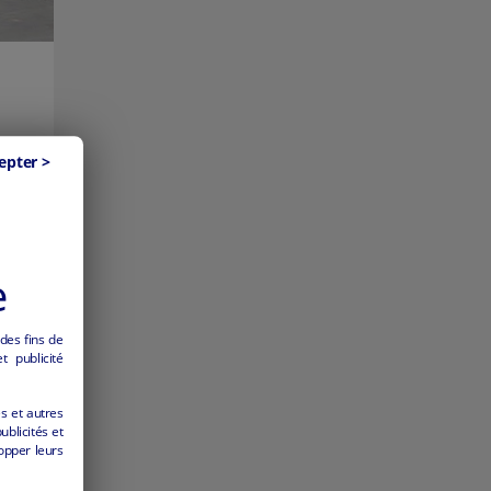
ite
epter >
e
 des fins de
 publicité
es et autres
ublicités et
opper leurs