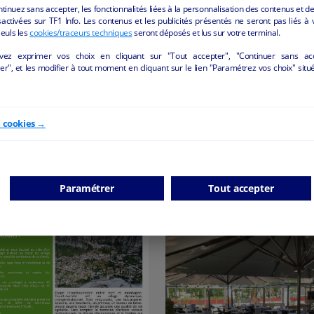
ntinuez sans accepter, les fonctionnalités liées à la personnalisation des contenus et de
activées sur TF1 Info. Les contenus et les publicités présentés ne seront pas liés à 
Seuls les
cookies/traceurs techniques
seront déposés et lus sur votre terminal.
s
VENDRE RESTAURANT DE
Restaurant
ME À LA COLLE-SUR-LOUP
Ménerbes - 84560
vez exprimer vos choix en cliquant sur "Tout accepter", "Continuer sans ac
La Colle-sur-Loup - 06480
r", et les modifier à tout moment en cliquant sur le lien "Paramétrez vos choix" situ
Hôtellerie et restauration
Hôtellerie et restauration
particulier
particulier
e cookies →
Paramétrer
Tout accepter