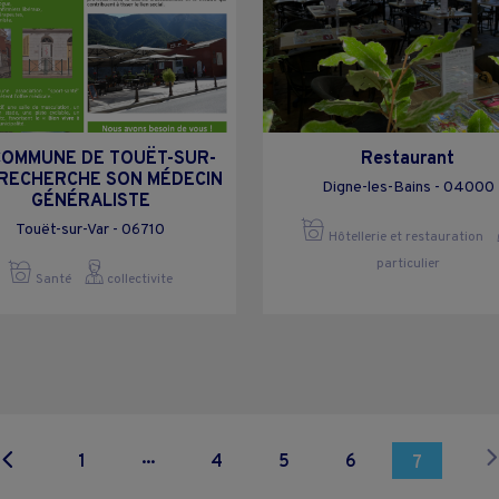
COMMUNE DE TOUËT-SUR-
Restaurant
 RECHERCHE SON MÉDECIN
Digne-les-Bains - 04000
GÉNÉRALISTE
Touët-sur-Var - 06710
Hôtellerie et restauration
particulier
Santé
collectivite
...
1
4
5
6
7