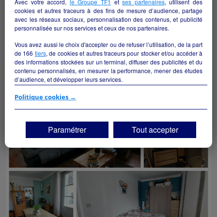
Avec votre accord,
le Groupe TF1
et
ses partenaires
, utilisent des
cookies et autres traceurs à des fins de mesure d’audience, partage
avec les réseaux sociaux, personnalisation des contenus, et publicité
personnalisée sur nos services et ceux de nos partenaires.
Vous avez aussi le choix d'accepter ou de refuser l’utilisation, de la part
de
166
tiers
, de cookies et autres traceurs pour stocker et/ou accéder à
des informations stockées sur un terminal, diffuser des publicités et du
contenu personnalisés, en mesurer la performance, mener des études
d’audience, et développer leurs services.
Bar Restaurant avec appartement de fonction
Si vous continuez sans accepter, les fonctionnalités liées à la
Politique cookies →
Toulonjac - 12200
personnalisation des contenus et des publicités seront désactivées sur
TF1 Info. Les contenus et les publicités présentés ne seront pas liés à
Hôtellerie et restauration
collectivite
vos centres d'intérêt. Seuls les
cookies/traceurs techniques
seront
Paramétrer
Tout accepter
déposés et lus sur votre terminal.
Vous pouvez exprimer vos choix en cliquant sur "Tout accepter",
"Continuer sans accepter" ou "Paramétrer", et les modifier à tout
moment en cliquant sur le lien "Paramétrez vos choix" situé en bas de
page.