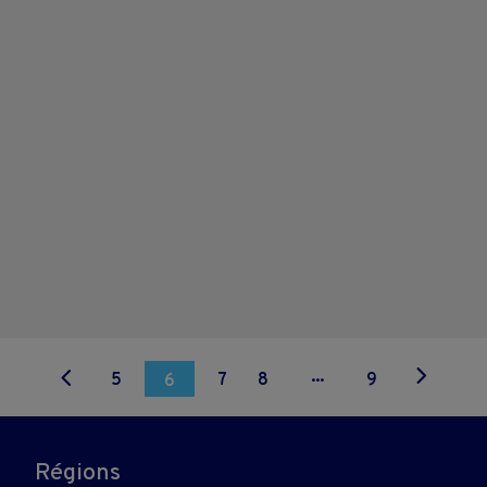
...
5
7
8
9
6
Régions