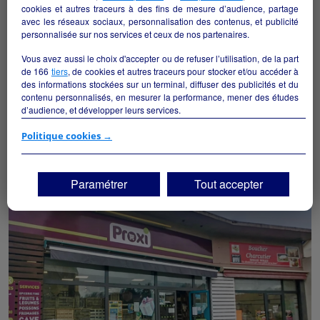
cookies et autres traceurs à des fins de mesure d’audience, partage
avec les réseaux sociaux, personnalisation des contenus, et publicité
personnalisée sur nos services et ceux de nos partenaires.
Vous avez aussi le choix d'accepter ou de refuser l’utilisation, de la part
de
166
tiers
, de cookies et autres traceurs pour stocker et/ou accéder à
des informations stockées sur un terminal, diffuser des publicités et du
contenu personnalisés, en mesurer la performance, mener des études
d’audience, et développer leurs services.
Brasserie PMU
Cagnes-sur-Mer - 06800
Si vous continuez sans accepter, les fonctionnalités liées à la
Politique cookies →
personnalisation des contenus et des publicités seront désactivées sur
TF1 Info. Les contenus et les publicités présentés ne seront pas liés à
Alimentation
particulier
vos centres d'intérêt. Seuls les
cookies/traceurs techniques
seront
Paramétrer
Tout accepter
déposés et lus sur votre terminal.
Vous pouvez exprimer vos choix en cliquant sur "Tout accepter",
"Continuer sans accepter" ou "Paramétrer", et les modifier à tout
moment en cliquant sur le lien "Paramétrez vos choix" situé en bas de
page.