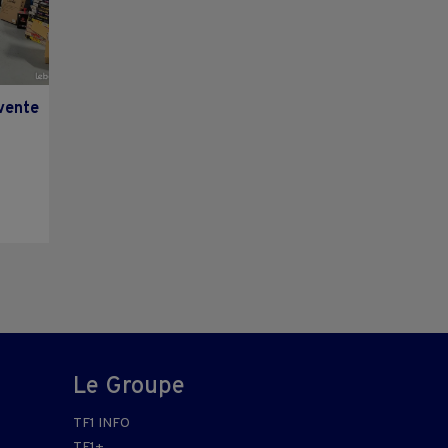
 vente
Le Groupe
TF1 INFO
TF1+