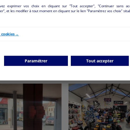
vez exprimer vos choix en cliquant sur "Tout accepter", "Continuer sans ac
Salon de toilettage
Immeuble avec fond d
r", et les modifier à tout moment en cliquant sur le lien "Paramétrez vos choix" situ
commerce Bar-Tabac FDJ
Selles-sur-Cher - 41130
Logement
Châteauroux - 36000
Autres
particulier
e cookies →
Autres
particulier
Paramétrer
Tout accepter