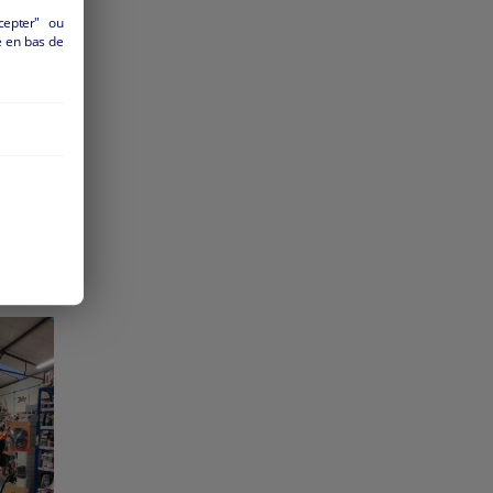
cepter" ou
e
é en bas de
 et