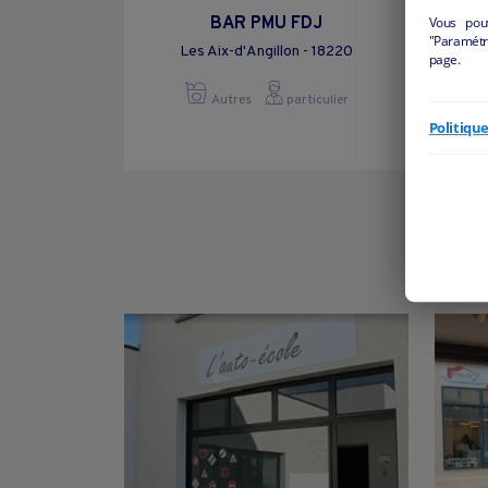
Vous pou
BAR PMU FDJ
"Paramétre
Les Aix-d'Angillon - 18220
page.
Autres
particulier
Politiqu