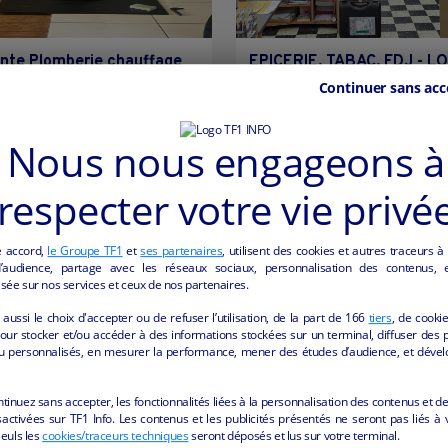
nte Plomberie chauffage
EPICERIE, TABAC, FDJ - L
traitement de l’eau
Continuer sans acc
Saint-Cyr-en-Val - 45590
Châteauroux - 36000
Autres
collectivite
Nous nous engageons à
Autres
particulier
respecter votre vie privé
e accord,
le Groupe TF1
et
ses partenaires
, utilisent des cookies et autres traceurs à
audience, partage avec les réseaux sociaux, personnalisation des contenus, et
sée sur nos services et ceux de nos partenaires.
aussi le choix d'accepter ou de refuser l’utilisation, de la part de
166
tiers
, de cooki
our stocker et/ou accéder à des informations stockées sur un terminal, diffuser des p
u personnalisés, en mesurer la performance, mener des études d’audience, et dével
ntinuez sans accepter, les fonctionnalités liées à la personnalisation des contenus et de
activées sur TF1 Info. Les contenus et les publicités présentés ne seront pas liés à 
Seuls les
cookies/traceurs techniques
seront déposés et lus sur votre terminal.