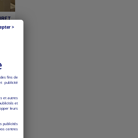
OIRET
epter >
e
 des fins de
 publicité
es et autres
ublicités et
opper leurs
s publicités
vos centres