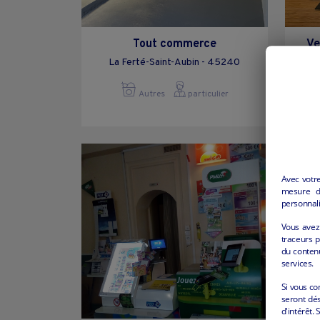
Tout commerce
Ve
La Ferté-Saint-Aubin - 45240
Autres
particulier
Avec votr
mesure d’
personnali
Vous avez 
traceurs p
du conten
services.
Si vous co
seront dés
d'intérêt. 