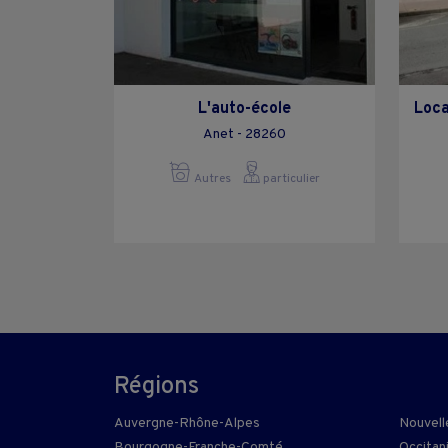
L'auto-école
Loca
Anet - 28260
Autres
particulier
Régions
Auvergne-Rhône-Alpes
Nouvell
Bourgogne-Franche-Comté
Occitan