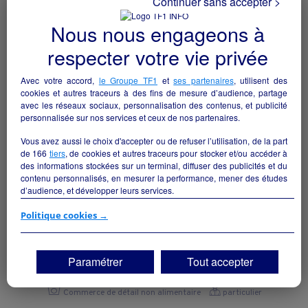
Continuer sans accepter >
Saulieu - 21210
Nous nous engageons à
Commerce de détail non alimentaire
particulier
respecter votre vie privée
Avec votre accord,
le Groupe TF1
et
ses partenaires
, utilisent des
cookies et autres traceurs à des fins de mesure d’audience, partage
avec les réseaux sociaux, personnalisation des contenus, et publicité
personnalisée sur nos services et ceux de nos partenaires.
Vous avez aussi le choix d'accepter ou de refuser l’utilisation, de la part
de
166
tiers
, de cookies et autres traceurs pour stocker et/ou accéder à
des informations stockées sur un terminal, diffuser des publicités et du
contenu personnalisés, en mesurer la performance, mener des études
d’audience, et développer leurs services.
Si vous continuez sans accepter, les fonctionnalités liées à la
Politique cookies →
personnalisation des contenus et des publicités seront désactivées sur
TF1 Info. Les contenus et les publicités présentés ne seront pas liés à
vend commerce de fleurs
vos centres d'intérêt. Seuls les
cookies/traceurs techniques
seront
Paramétrer
Tout accepter
Moirans-en-Montagne - 39260
déposés et lus sur votre terminal.
Vous pouvez exprimer vos choix en cliquant sur "Tout accepter",
Commerce de détail non alimentaire
particulier
"Continuer sans accepter" ou "Paramétrer", et les modifier à tout