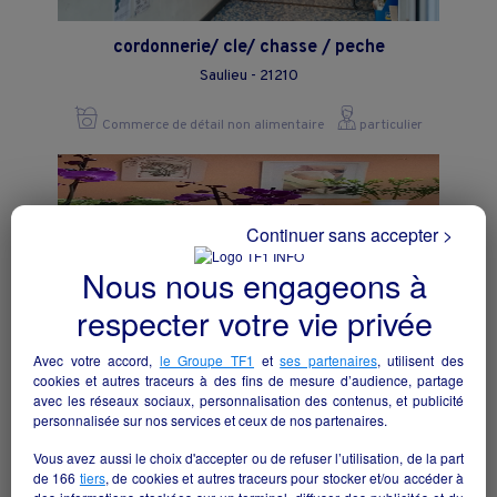
cordonnerie/ cle/ chasse / peche
Saulieu - 21210
Commerce de détail non alimentaire
particulier
Continuer sans accepter >
Nous nous engageons à
respecter votre vie privée
Avec votre accord,
le Groupe TF1
et
ses partenaires
, utilisent des
cookies et autres traceurs à des fins de mesure d’audience, partage
avec les réseaux sociaux, personnalisation des contenus, et publicité
personnalisée sur nos services et ceux de nos partenaires.
vend commerce de fleurs
Vous avez aussi le choix d'accepter ou de refuser l’utilisation, de la part
de
166
tiers
, de cookies et autres traceurs pour stocker et/ou accéder à
Moirans-en-Montagne - 39260