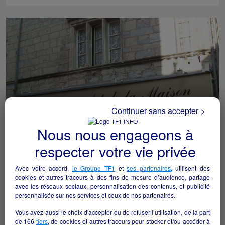
Continuer sans accepter >
Nous nous engageons à
respecter votre vie privée
ART DE LA MAISON
Vesoul - 70000
Avec votre accord,
le Groupe TF1
et
ses partenaires
, utilisent des
cookies et autres traceurs à des fins de mesure d’audience, partage
avec les réseaux sociaux, personnalisation des contenus, et publicité
Autres
particulier
personnalisée sur nos services et ceux de nos partenaires.
Vous avez aussi le choix d'accepter ou de refuser l’utilisation, de la part
de
166
tiers
, de cookies et autres traceurs pour stocker et/ou accéder à