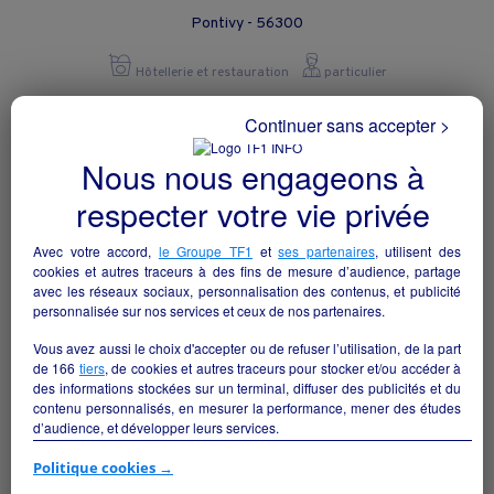
Pontivy - 56300
Hôtellerie et restauration
particulier
Continuer sans accepter >
Nous nous engageons à
respecter votre vie privée
Avec votre accord,
le Groupe TF1
et
ses partenaires
, utilisent des
cookies et autres traceurs à des fins de mesure d’audience, partage
avec les réseaux sociaux, personnalisation des contenus, et publicité
personnalisée sur nos services et ceux de nos partenaires.
Vous avez aussi le choix d'accepter ou de refuser l’utilisation, de la part
de
166
tiers
, de cookies et autres traceurs pour stocker et/ou accéder à
des informations stockées sur un terminal, diffuser des publicités et du
Location cellule commerciale
contenu personnalisés, en mesurer la performance, mener des études
Val-Couesnon - 35560
d’audience, et développer leurs services.
Si vous continuez sans accepter, les fonctionnalités liées à la
Politique cookies →
Hôtellerie et restauration
collectivite
personnalisation des contenus et des publicités seront désactivées sur